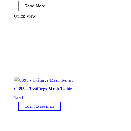
Executive
Read More
Väst
mängd
Quick View
C395 – Tvåfärgs Mesh T-shirt
Varsel
Login to see price