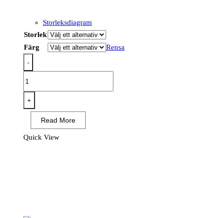
Storleksdiagram
Storlek
Färg
Rensa
-
S280
-
Hi-
+
Vis
Read More
Cotton
Comfort
Quick View
Kontrast
T-
Shirt
mängd