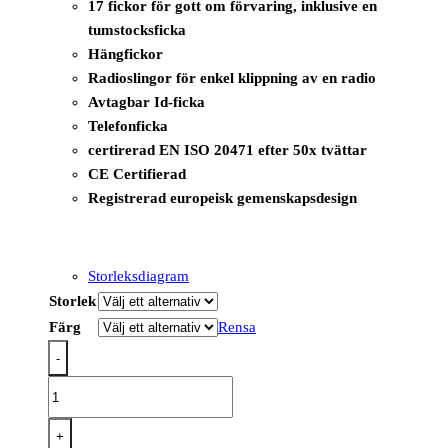
17 fickor för gott om förvaring, inklusive en
tumstocksficka
Hängfickor
Radioslingor för enkel klippning av en radio
Avtagbar Id-ficka
Telefonficka
certirerad EN ISO 20471 efter 50x tvättar
CE Certifierad
Registrerad europeisk gemenskapsdesign
Storleksdiagram
Storlek
Färg
Rensa
-
PW308
-
PW3
+