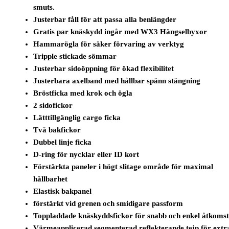
smuts.
Justerbar fåll för att passa alla benlängder
Gratis par knäskydd ingår med WX3 Hängselbyxor
Hammarögla för säker förvaring av verktyg
Tripple stickade sömmar
Justerbar sidoöppning för ökad flexibilitet
Justerbara axelband med hållbar spänn stängning
Bröstficka med krok och ögla
2 sidofickor
Lätttillgänglig cargo ficka
Två bakfickor
Dubbel linje ficka
D-ring för nycklar eller ID kort
Förstärkta paneler i högt slitage område för maximal
hållbarhet
Elastisk bakpanel
förstärkt vid grenen och smidigare passform
Toppladdade knäskyddsfickor för snabb och enkel åtkoms
Värmeapplicerad segmenterad reflekterande tejp för extr