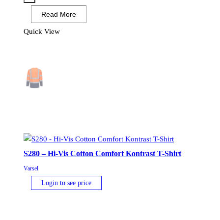
Class
Read More
1
Tool
Quick View
Vest
Gul/Svart
mängd
S280 – Hi-Vis Cotton Comfort Kontrast T-Shirt
Varsel
Login to see price