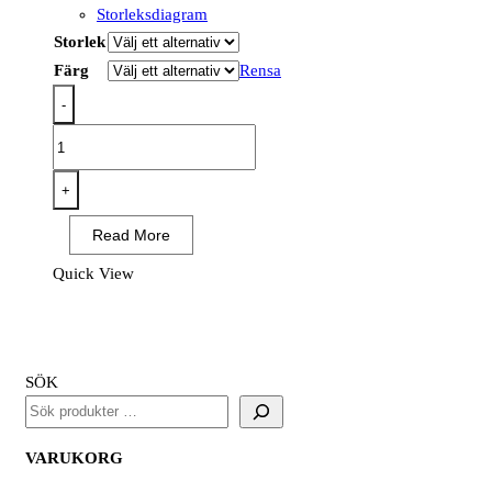
Storleksdiagram
Storlek
Färg
Rensa
-
C395
-
Tvåfärgs
+
Mesh
Read More
T-
shirt
Quick View
mängd
SÖK
VARUKORG