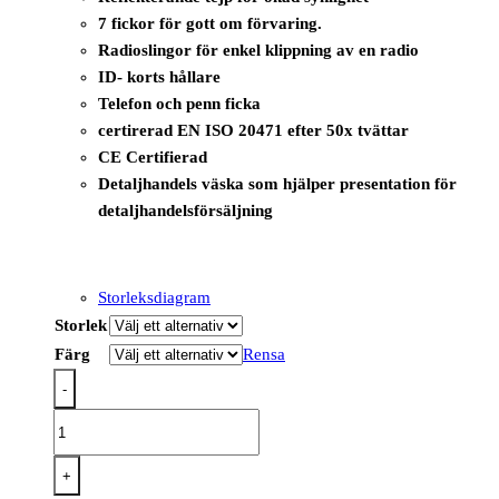
7 fickor för gott om förvaring.
Radioslingor för enkel klippning av en radio
ID- korts hållare
Telefon och penn ficka
certirerad EN ISO 20471 efter 50x tvättar
CE Certifierad
Detaljhandels väska som hjälper presentation för
detaljhandelsförsäljning
Storleksdiagram
Storlek
Färg
Rensa
-
C276
-
Paris
+