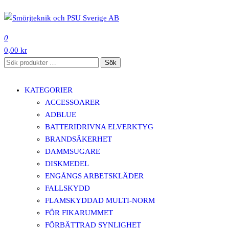
Hoppa
till
SMÖRJTEKNIK OCH PSU SVERIGE AB
innehåll
0
0,00 kr
Sök
Sök
efter:
KATEGORIER
ACCESSOARER
ADBLUE
BATTERIDRIVNA ELVERKTYG
BRANDSÄKERHET
DAMMSUGARE
DISKMEDEL
ENGÅNGS ARBETSKLÄDER
FALLSKYDD
FLAMSKYDDAD MULTI-NORM
FÖR FIKARUMMET
FÖRBÄTTRAD SYNLIGHET