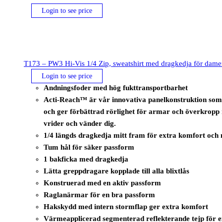
Login to see price
T173 – PW3 Hi-Vis 1/4 Zip, sweatshirt med dragkedja för dame
Login to see price
Andningsfoder med hög fukttransportbarhet
Acti-Reach™ är vår innovativa panelkonstruktion som
och ger förbättrad rörlighet för armar och överkropp 
vrider och vänder dig.
1/4 längds dragkedja mitt fram för extra komfort och
Tum hål för säker passform
1 bakficka med dragkedja
Lätta greppdragare kopplade till alla blixtlås
Konstruerad med en aktiv passform
Raglanärmar för en bra passform
Hakskydd med intern stormflap ger extra komfort
Värmeapplicerad segmenterad reflekterande tejp för e