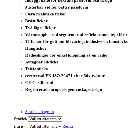
Inbyggt bälte för bekväm passform och design
Justerbar vid för bättre passform
Flera praktiska fickor
Bröst fickor
Två lägre fickor
Värmeapplicerad segmenterad reflekterande tejp för e
17 fickor för gott om förvaring, inklusive en tumstocks
Hängfickor
Radioslingor för enkel klippning av en radio
Avtagbar Id-ficka
Telefonficka
certirerad EN ISO 20471 efter 50x tvättar
CE Certifierad
Registrerad europeisk gemenskapsdesign
Storleksdiagram
Storlek
Färg
Rensa