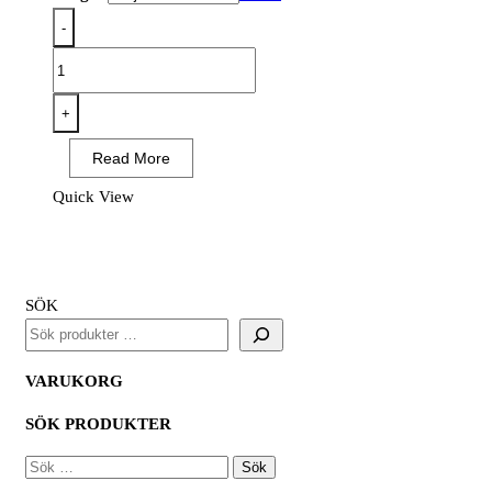
-
PW308
-
PW3
+
Class
Read More
1
Tool
Quick View
Vest
Gul/Svart
mängd
SÖK
VARUKORG
SÖK PRODUKTER
SÖK
EFTER: