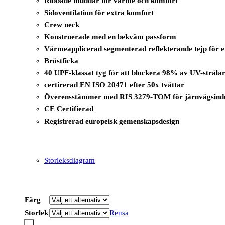
Ribbade muddar för värme och komfort
Sidoventilation för extra komfort
Crew neck
Konstruerade med en bekväm passform
Värmeapplicerad segmenterad reflekterande tejp för e
Bröstficka
40 UPF-klassat tyg för att blockera 98% av UV-stråla
certirerad EN ISO 20471 efter 50x tvättar
Överensstämmer med RIS 3279-TOM för järnvägsindu
CE Certifierad
Registrerad europeisk gemenskapsdesign
Storleksdiagram
Färg
Storlek
Rensa