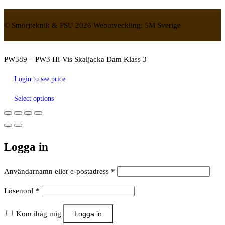
© Smörjteknik & PSU 2026 Webutveckling: 5M Sverige
PW389 – PW3 Hi-Vis Skaljacka Dam Klass 3
Login to see price
Select options
Logga in
Obligatoriskt
Användarnamn eller e-postadress
*
Obligatoriskt
Lösenord
*
Kom ihåg mig
Logga in