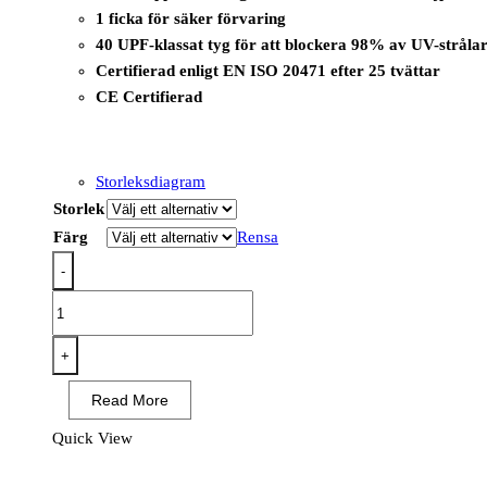
1 ficka för säker förvaring
40 UPF-klassat tyg för att blockera 98% av UV-stråla
Certifierad enligt EN ISO 20471 efter 25 tvättar
CE Certifierad
Storleksdiagram
Storlek
Färg
Rensa
-
T173
-
PW3
+
Hi-
Read More
Vis
1/4
Quick View
Zip,
sweatshirt