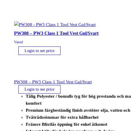
med
dragkedja
för
damer
PW308 – PW3 Class 1 Tool Vest Gul/Svart
mängd
Varsel
Login to see price
PW308 – PW3 Class 1 Tool Vest Gul/Svart
Login to see price
Tålig Polyester / bomulls tyg för hög prestanda och 
komfort
Premium färgbeständig finish avstöter olja, vatten och
Tvåtrådssömmar för extra hållbarhet
Främre Blixtlås öppning för enkel åtkomst