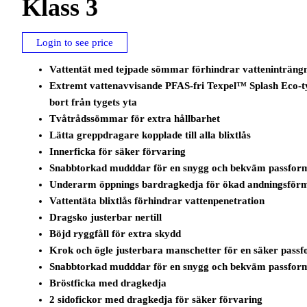
Klass 3
Login to see price
Vattentät med tejpade sömmar förhindrar vatteninträng
Extremt vattenavvisande PFAS-fri Texpel™ Splash Eco-tyg
bort från tygets yta
Tvåtrådssömmar för extra hållbarhet
Lätta greppdragare kopplade till alla blixtlås
Innerficka för säker förvaring
Snabbtorkad mudddar för en snygg och bekväm passfor
Underarm öppnings bardragkedja för ökad andningsför
Vattentäta blixtlås förhindrar vattenpenetration
Dragsko justerbar nertill
Böjd ryggfåll för extra skydd
Krok och ögle justerbara manschetter för en säker pass
Snabbtorkad mudddar för en snygg och bekväm passfor
Bröstficka med dragkedja
2 sidofickor med dragkedja för säker förvaring