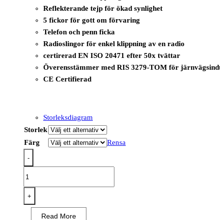
Reflekterande tejp för ökad synlighet
5 fickor för gott om förvaring
Telefon och penn ficka
Radioslingor för enkel klippning av en radio
certirerad EN ISO 20471 efter 50x tvättar
Överensstämmer med RIS 3279-TOM för järnvägsindu
CE Certifierad
Storleksdiagram
Storlek
Färg
Rensa
-
R476
-
PW3
+
Hi-
Read More
Vis