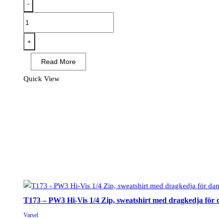
-
T185
-
PW3
+
Varsel
Read More
Lång
ärm
Quick View
T-
shirt
mängd
T173 – PW3 Hi-Vis 1/4 Zip, sweatshirt med dragkedja för
Varsel