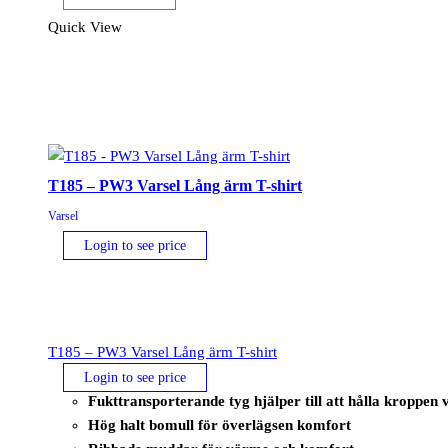
Executive
Quick View
Väst
Orange
mängd
T185 – PW3 Varsel Lång ärm T-shirt
Varsel
Login to see price
T185 – PW3 Varsel Lång ärm T-shirt
Login to see price
Fukttransporterande tyg hjälper till att hålla kroppen 
Hög halt bomull för överlägsen komfort