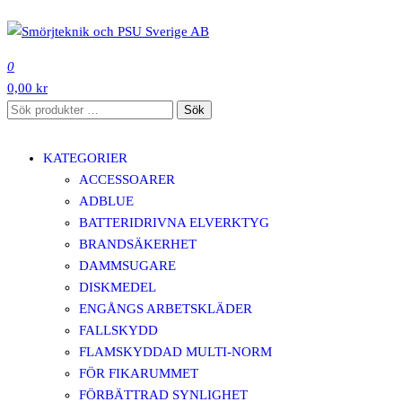
Hoppa
till
SMÖRJTEKNIK OCH PSU SVERIGE AB
innehåll
0
0,00 kr
Sök
Sök
efter:
KATEGORIER
ACCESSOARER
ADBLUE
BATTERIDRIVNA ELVERKTYG
BRANDSÄKERHET
DAMMSUGARE
DISKMEDEL
ENGÅNGS ARBETSKLÄDER
FALLSKYDD
FLAMSKYDDAD MULTI-NORM
FÖR FIKARUMMET
FÖRBÄTTRAD SYNLIGHET