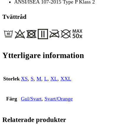
ANSI/ISEA 107-2015 Type P Klass 2
Tvättråd
Ytterligare information
Storlek
XS
,
S
,
M
,
L
,
XL
,
XXL
Färg
Gul/Svart
,
Svart/Orange
Relaterade produkter