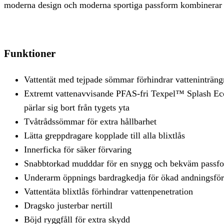
moderna design och moderna sportiga passform kombinerar s
Funktioner
Vattentät med tejpade sömmar förhindrar vatteninträng
Extremt vattenavvisande PFAS-fri Texpel™ Splash Eco
pärlar sig bort från tygets yta
Tvåtrådssömmar för extra hållbarhet
Lätta greppdragare kopplade till alla blixtlås
Innerficka för säker förvaring
Snabbtorkad mudddar för en snygg och bekväm passf
Underarm öppnings bardragkedja för ökad andningsfö
Vattentäta blixtlås förhindrar vattenpenetration
Dragsko justerbar nertill
Böjd ryggfåll för extra skydd