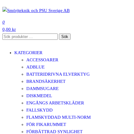
Hoppa
till
SMÖRJTEKNIK OCH PSU SVERIGE AB
innehåll
0
0,00 kr
Sök
Sök
efter:
KATEGORIER
ACCESSOARER
ADBLUE
BATTERIDRIVNA ELVERKTYG
BRANDSÄKERHET
DAMMSUGARE
DISKMEDEL
ENGÅNGS ARBETSKLÄDER
FALLSKYDD
FLAMSKYDDAD MULTI-NORM
FÖR FIKARUMMET
FÖRBÄTTRAD SYNLIGHET