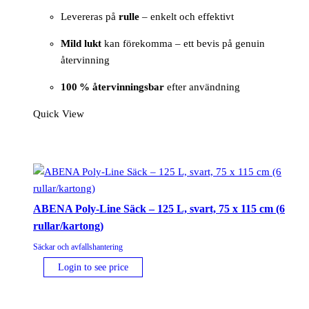
Levereras på
rulle
– enkelt och effektivt
Mild lukt
kan förekomma – ett bevis på genuin
återvinning
100 % återvinningsbar
efter användning
Quick View
ABENA Poly-Line Säck – 125 L, svart, 75 x 115 cm (6
rullar/kartong)
Säckar och avfallshantering
Login to see price