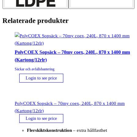
Relaterade produkter
PolyCOEX Sopsäck – 70my coex, 240L, 870 x 1400 mm
(Kartong/12rlr)
Säckar och avfallshantering
Login to see price
PolyCOEX Sopsäck – 70my coex, 240L, 870 x 1400 mm
(Kartong/12rlr)
Login to see price
Flerskiktskonstruktion
– extra hållfasthet