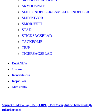
SKYDDSGLASÖGON
SKYDDSPAPP
SLIPRONDELLER/LAMELLRONDELLER
SLIPSKIVOR
SMÖRJFETT
STÄD
STICKSÅGSBLAD
TÄCKFOLIE
TEJP
TIGERSÅGSBLAD
Butik
NEW!
Om oss
Kontakta oss
Köpvilkor
Mitt konto
Sopsäck Co-Ex – Blå, 125 L, LDPE, 115 x 75 cm, dubbel bottensvets (6
rullar/kartong)