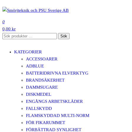
Hoppa
till
SMÖRJTEKNIK OCH PSU SVERIGE AB
innehåll
0
0,00 kr
Sök
Sök
efter:
KATEGORIER
ACCESSOARER
ADBLUE
BATTERIDRIVNA ELVERKTYG
BRANDSÄKERHET
DAMMSUGARE
DISKMEDEL
ENGÅNGS ARBETSKLÄDER
FALLSKYDD
FLAMSKYDDAD MULTI-NORM
FÖR FIKARUMMET
FÖRBÄTTRAD SYNLIGHET