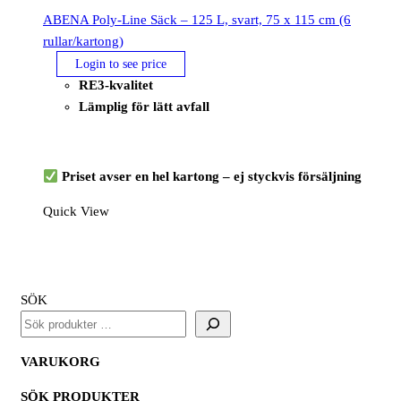
ABENA Poly-Line Säck – 125 L, svart, 75 x 115 cm (6
rullar/kartong)
Login to see price
RE3-kvalitet
Lämplig för lätt avfall
Priset avser en hel kartong – ej styckvis försäljning
Quick View
SÖK
VARUKORG
SÖK PRODUKTER