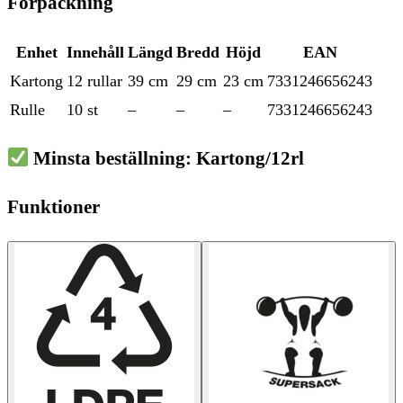
Förpackning
Enhet
Innehåll
Längd
Bredd
Höjd
EAN
Kartong
12 rullar
39 cm
29 cm
23 cm
7331246656243
Rulle
10 st
–
–
–
7331246656243
Minsta beställning: Kartong/12rl
Funktioner