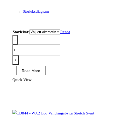
Storleksdiagram
Storlekar
Rensa
-
KX312
-
KX3
+
Vinter
Read More
Byxa
mängd
Quick View