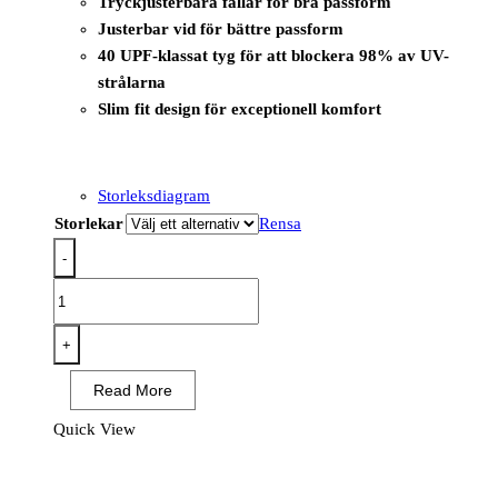
Tryckjusterbara fållar för bra passform
Justerbar vid för bättre passform
40 UPF-klassat tyg för att blockera 98% av UV-
strålarna
Slim fit design för exceptionell komfort
Storleksdiagram
Storlekar
Rensa
-
CD844
-
WX2
+
Eco
Read More
Vandringsbyxa
Stretch
Quick View
Svart
mängd