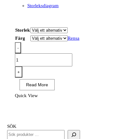
Storleksdiagram
Storlek
Färg
Rensa
-
EC210
-
Polotröja
+
i
Read More
återvinningsbar
ekologisk
Quick View
bomull
mängd
SÖK