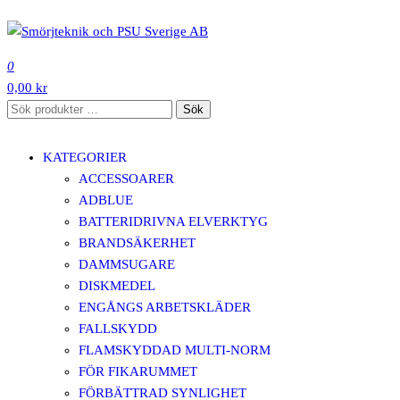
Hoppa
till
SMÖRJTEKNIK OCH PSU SVERIGE AB
innehåll
0
0,00 kr
Sök
Sök
efter:
KATEGORIER
ACCESSOARER
ADBLUE
BATTERIDRIVNA ELVERKTYG
BRANDSÄKERHET
DAMMSUGARE
DISKMEDEL
ENGÅNGS ARBETSKLÄDER
FALLSKYDD
FLAMSKYDDAD MULTI-NORM
FÖR FIKARUMMET
FÖRBÄTTRAD SYNLIGHET