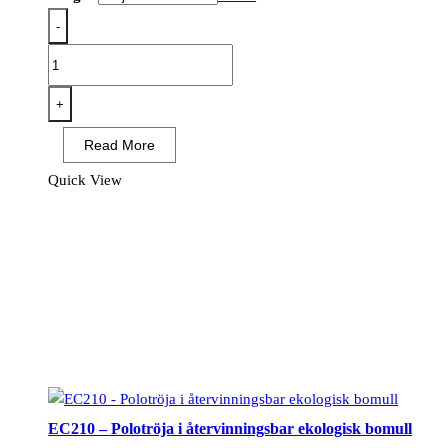
-
T745
-
WX3
+
Industriell
Read More
tvättjacka
mängd
Quick View
EC210 – Polotröja i återvinningsbar ekologisk bomull