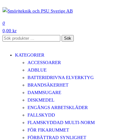
Hoppa
till
SMÖRJTEKNIK OCH PSU SVERIGE AB
innehåll
0
0,00 kr
Sök
Sök
efter:
KATEGORIER
ACCESSOARER
ADBLUE
BATTERIDRIVNA ELVERKTYG
BRANDSÄKERHET
DAMMSUGARE
DISKMEDEL
ENGÅNGS ARBETSKLÄDER
FALLSKYDD
FLAMSKYDDAD MULTI-NORM
FÖR FIKARUMMET
FÖRBÄTTRAD SYNLIGHET