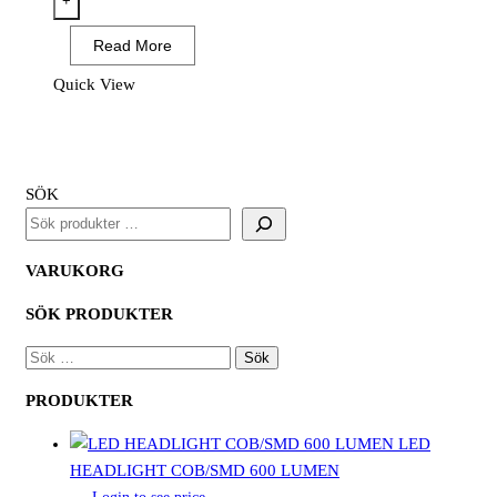
+
Supreme
Read More
15600,
sun
Quick View
orange,
50ST
mängd
SÖK
VARUKORG
SÖK PRODUKTER
SÖK
EFTER:
PRODUKTER
LED
HEADLIGHT COB/SMD 600 LUMEN