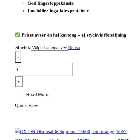
God fingertoppskänsla
Innehåller inga latexproteiner
Priset avser en hel kartong – ej styckvis försäljning
Storlek
Rensa
-
ABENA
Classic
–
+
Puderfria
Read More
nitrilhandskar,
blå
Quick View
(1000
st/kartong)
mängd