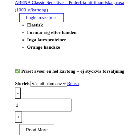
ABENA Classic Sensitive – Puderfria nitrilhandskar, rosa
(1000 st/kartong)
Login to see price
Elastisk
Formar sig efter handen
Inga latexproteiner
Orange handske
Priset avser en hel kartong – ej styckvis försäljning
Storlek
Rensa
-
ABENA
Classic
Sensitive
+
–
Read More
Puderfria