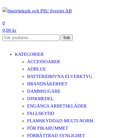
Hoppa
till
SMÖRJTEKNIK OCH PSU SVERIGE AB
innehåll
0
0,00 kr
Sök
Sök
efter:
KATEGORIER
ACCESSOARER
ADBLUE
BATTERIDRIVNA ELVERKTYG
BRANDSÄKERHET
DAMMSUGARE
DISKMEDEL
ENGÅNGS ARBETSKLÄDER
FALLSKYDD
FLAMSKYDDAD MULTI-NORM
FÖR FIKARUMMET
FÖRBÄTTRAD SYNLIGHET