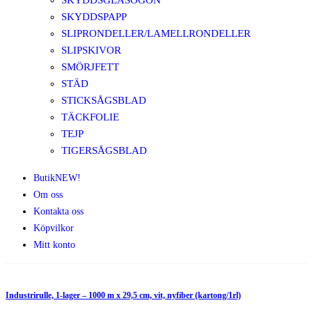
SKYDDSGLASÖGON
SKYDDSPAPP
SLIPRONDELLER/LAMELLRONDELLER
SLIPSKIVOR
SMÖRJFETT
STÄD
STICKSÅGSBLAD
TÄCKFOLIE
TEJP
TIGERSÅGSBLAD
Butik
NEW!
Om oss
Kontakta oss
Köpvilkor
Mitt konto
Industrirulle, 1-lager – 1000 m x 29,5 cm, vit, nyfiber (kartong/1rl)