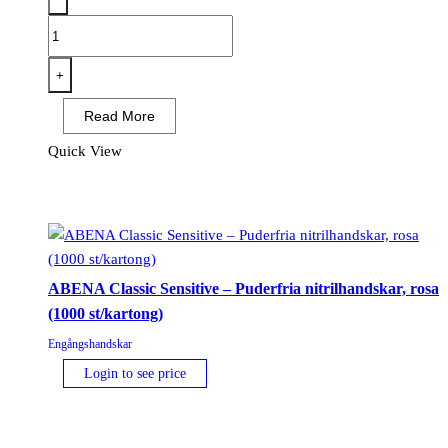
ABENA
Classic
Sensitive
+
–
Read More
Puderfria
nitrilhandskar,
Quick View
svart
(1000
st/kartong)
mängd
ABENA Classic Sensitive – Puderfria nitrilhandskar, rosa
(1000 st/kartong)
Engångshandskar
Login to see price