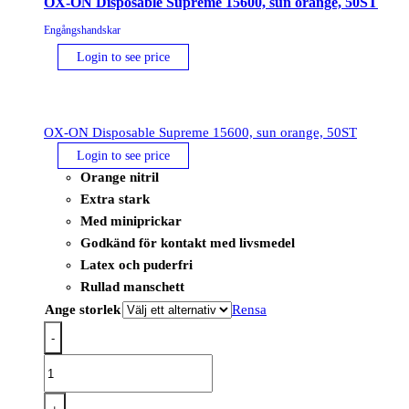
OX-ON Disposable Supreme 15600, sun orange, 50ST
Engångshandskar
Login to see price
OX-ON Disposable Supreme 15600, sun orange, 50ST
Login to see price
Orange nitril
Extra stark
Med miniprickar
Godkänd för kontakt med livsmedel
Latex och puderfri
Rullad manschett
Ange storlek
Rensa
-
OX-
ON
Disposable