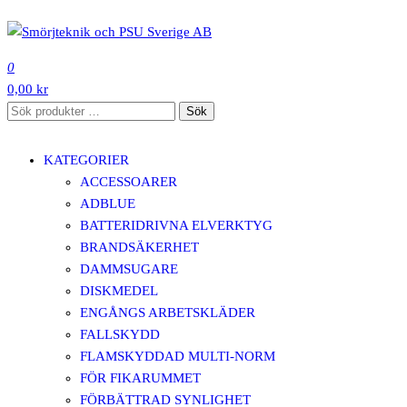
Hoppa
till
SMÖRJTEKNIK OCH PSU SVERIGE AB
innehåll
0
0,00 kr
Sök
Sök
efter:
KATEGORIER
ACCESSOARER
ADBLUE
BATTERIDRIVNA ELVERKTYG
BRANDSÄKERHET
DAMMSUGARE
DISKMEDEL
ENGÅNGS ARBETSKLÄDER
FALLSKYDD
FLAMSKYDDAD MULTI-NORM
FÖR FIKARUMMET
FÖRBÄTTRAD SYNLIGHET