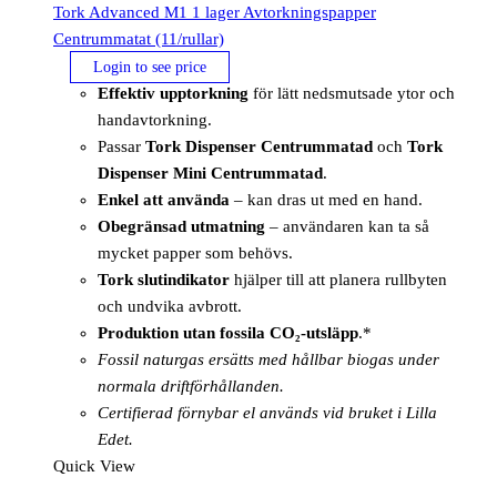
Tork Advanced M1 1 lager Avtorkningspapper
Centrummatat (11/rullar)
Login to see price
Effektiv upptorkning
för lätt nedsmutsade ytor och
handavtorkning.
Passar
Tork Dispenser Centrummatad
och
Tork
Dispenser Mini Centrummatad
.
Enkel att använda
– kan dras ut med en hand.
Obegränsad utmatning
– användaren kan ta så
mycket papper som behövs.
Tork slutindikator
hjälper till att planera rullbyten
och undvika avbrott.
Produktion utan fossila CO₂-utsläpp
.*
Fossil naturgas ersätts med hållbar biogas under
normala driftförhållanden.
Certifierad förnybar el används vid bruket i Lilla
Edet.
Quick View