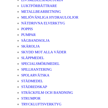
LIVSMEDELSINDUSTRIN
LUKTFÖRBÄTTRARE
METALLBEARBETNING
MILJÖVÄNLIGA HYDRAULOLJOR
NÄTDRIVNA ELVERKTYG
POPPIS
PUMPAR
SÅGBANDSOLJA
SKÄROLJA
SKYDD MOT ALLA VÄDER
SLÄPPMEDEL
SPECIALSMÖRJMEDEL
SPILLHANTERING
SPOLARVÄTSKA
STÄDMEDEL
STÄDREDSKAP
STRÄCKFILM OCH BANDNING
STRUMPOR
TRYCKLUFTSVERKTYG