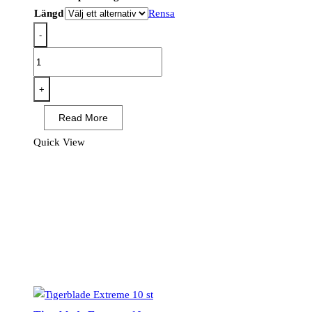
Längd
Rensa
-
Tigerblade
Demolition
5
+
st
Read More
mängd
Quick View