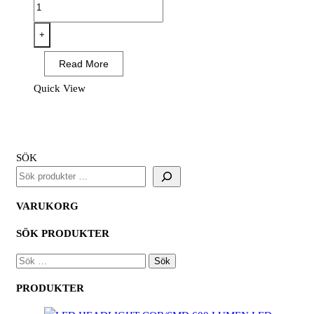
Tigerblade
Extreme
10
+
st
Read More
mängd
Quick View
SÖK
VARUKORG
SÖK PRODUKTER
SÖK
EFTER:
PRODUKTER