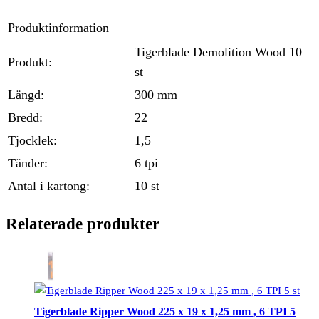
Produktinformation
Tigerblade Demolition Wood 10
Produkt:
st
Längd:
300 mm
Bredd:
22
Tjocklek:
1,5
Tänder:
6 tpi
Antal i kartong:
10 st
Relaterade produkter
Tigerblade Ripper Wood 225 x 19 x 1,25 mm , 6 TPI 5