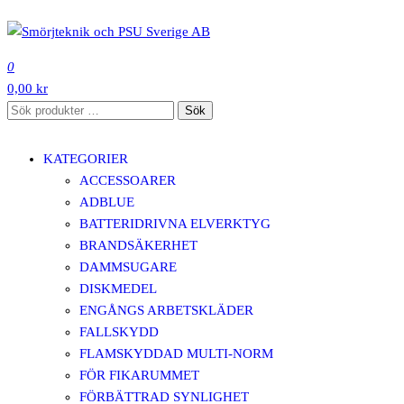
Hoppa
till
SMÖRJTEKNIK OCH PSU SVERIGE AB
innehåll
0
0,00 kr
Sök
Sök
efter:
KATEGORIER
ACCESSOARER
ADBLUE
BATTERIDRIVNA ELVERKTYG
BRANDSÄKERHET
DAMMSUGARE
DISKMEDEL
ENGÅNGS ARBETSKLÄDER
FALLSKYDD
FLAMSKYDDAD MULTI-NORM
FÖR FIKARUMMET
FÖRBÄTTRAD SYNLIGHET