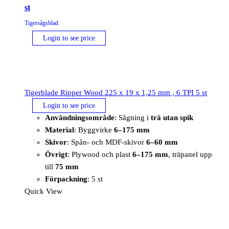
st
Tigersågsblad
Login to see price
Tigerblade Ripper Wood 225 x 19 x 1,25 mm , 6 TPI 5 st
Login to see price
Användningsområde
: Sågning i
trä utan spik
Material
: Byggvirke
6–175 mm
Skivor
: Spån- och MDF-skivor
6–60 mm
Övrigt
: Plywood och plast
6–175 mm
, träpanel upp
till
75 mm
Förpackning
: 5 st
Quick View