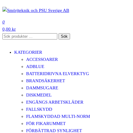
Hoppa
till
SMÖRJTEKNIK OCH PSU SVERIGE AB
innehåll
0
0,00 kr
Sök
Sök
efter:
KATEGORIER
ACCESSOARER
ADBLUE
BATTERIDRIVNA ELVERKTYG
BRANDSÄKERHET
DAMMSUGARE
DISKMEDEL
ENGÅNGS ARBETSKLÄDER
FALLSKYDD
FLAMSKYDDAD MULTI-NORM
FÖR FIKARUMMET
FÖRBÄTTRAD SYNLIGHET