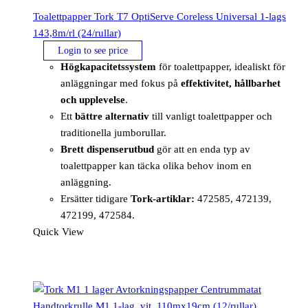
Toalettpapper Tork T7 OptiServe Coreless Universal 1-lags
143,8m/rl (24/rullar)
Login to see price
Högkapacitetssystem
för toalettpapper, idealiskt för
anläggningar med fokus på
effektivitet, hållbarhet
och upplevelse
.
Ett
bättre alternativ
till vanligt toalettpapper och
traditionella jumborullar.
Brett dispenserutbud
gör att en enda typ av
toalettpapper kan täcka olika behov inom en
anläggning.
Ersätter tidigare
Tork-artiklar:
472585, 472139,
472199, 472584.
Quick View