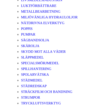
LIVSMEDELSINDUSTRIN
LUKTFÖRBÄTTRARE
METALLBEARBETNING
MILJÖVÄNLIGA HYDRAULOLJOR
NÄTDRIVNA ELVERKTYG
POPPIS
PUMPAR
SÅGBANDSOLJA
SKÄROLJA
SKYDD MOT ALLA VÄDER
SLÄPPMEDEL
SPECIALSMÖRJMEDEL
SPILLHANTERING
SPOLARVÄTSKA
STÄDMEDEL
STÄDREDSKAP
STRÄCKFILM OCH BANDNING
STRUMPOR
TRYCKLUFTSVERKTYG