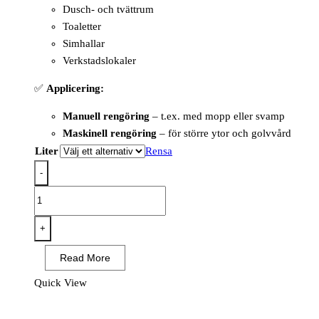
Dusch- och tvättrum
Toaletter
Simhallar
Verkstadslokaler
✅
Applicering:
Manuell rengöring
– t.ex. med mopp eller svamp
Maskinell rengöring
– för större ytor och golvvård
Liter
Rensa
-
Nordex
Kraft
Natur
+
Grovrengöringsmedel,
Read More
Färg-
och
Quick View
parfymfri
mängd