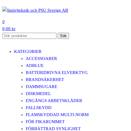
Hoppa
till
SMÖRJTEKNIK OCH PSU SVERIGE AB
innehåll
0
0,00 kr
Sök
Sök
efter:
KATEGORIER
ACCESSOARER
ADBLUE
BATTERIDRIVNA ELVERKTYG
BRANDSÄKERHET
DAMMSUGARE
DISKMEDEL
ENGÅNGS ARBETSKLÄDER
FALLSKYDD
FLAMSKYDDAD MULTI-NORM
FÖR FIKARUMMET
FÖRBÄTTRAD SYNLIGHET