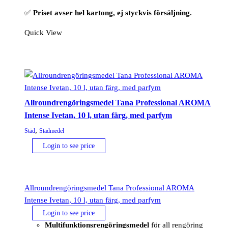
✅
Priset avser hel kartong, ej styckvis försäljning.
Quick View
Allroundrengöringsmedel Tana Professional AROMA
Intense Ivetan, 10 l, utan färg, med parfym
,
Städ
Städmedel
Login to see price
Allroundrengöringsmedel Tana Professional AROMA
Intense Ivetan, 10 l, utan färg, med parfym
Login to see price
Multifunktionsrengöringsmedel
för all rengöring