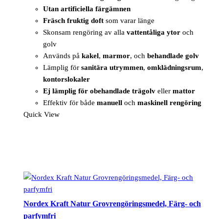
Utan artificiella färgämnen
Fräsch fruktig doft
som varar länge
Skonsam rengöring av alla
vattentåliga ytor
och
golv
Används på
kakel
,
marmor
, och
behandlade golv
Lämplig för
sanitära utrymmen
,
omklädningsrum
,
kontorslokaler
Ej lämplig för obehandlade trägolv
eller
mattor
Effektiv för både
manuell
och
maskinell rengöring
Quick View
Nordex Kraft Natur Grovrengöringsmedel, Färg- och
parfymfri