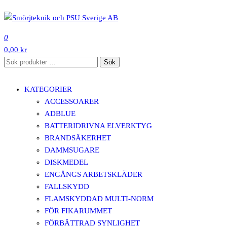
Hoppa
till
SMÖRJTEKNIK OCH PSU SVERIGE AB
innehåll
0
0,00 kr
Sök
Sök
efter:
KATEGORIER
ACCESSOARER
ADBLUE
BATTERIDRIVNA ELVERKTYG
BRANDSÄKERHET
DAMMSUGARE
DISKMEDEL
ENGÅNGS ARBETSKLÄDER
FALLSKYDD
FLAMSKYDDAD MULTI-NORM
FÖR FIKARUMMET
FÖRBÄTTRAD SYNLIGHET