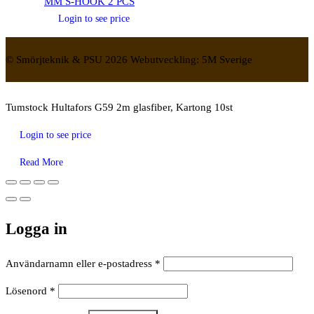
MM S-HOOK 2 PCS
Login to see price
© Smörjteknik & PSU 2026 Webutveckling: 5M Sverige
Tumstock Hultafors G59 2m glasfiber, Kartong 10st
Login to see price
Read More
Logga in
Obligatoriskt
Användarnamn eller e-postadress
*
Obligatoriskt
Lösenord
*