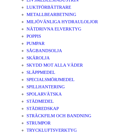
LIVSMEDELSINDUSTRIN
LUKTFÖRBÄTTRARE
METALLBEARBETNING
MILJÖVÄNLIGA HYDRAULOLJOR
NÄTDRIVNA ELVERKTYG
POPPIS
PUMPAR
SÅGBANDSOLJA
SKÄROLJA
SKYDD MOT ALLA VÄDER
SLÄPPMEDEL
SPECIALSMÖRJMEDEL
SPILLHANTERING
SPOLARVÄTSKA
STÄDMEDEL
STÄDREDSKAP
STRÄCKFILM OCH BANDNING
STRUMPOR
TRYCKLUFTSVERKTYG