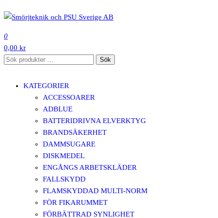
Hoppa
till
SMÖRJTEKNIK OCH PSU SVERIGE AB
innehåll
0
0,00 kr
Sök
Sök
efter:
KATEGORIER
ACCESSOARER
ADBLUE
BATTERIDRIVNA ELVERKTYG
BRANDSÄKERHET
DAMMSUGARE
DISKMEDEL
ENGÅNGS ARBETSKLÄDER
FALLSKYDD
FLAMSKYDDAD MULTI-NORM
FÖR FIKARUMMET
FÖRBÄTTRAD SYNLIGHET