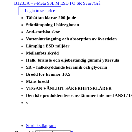
B1233A – i-Meta S3L M ESD FO SR Svart/Grå
Login to see price
Tåhättan klarar 200 joule
Stötdämpning i hälregionen
Anti-statiska skor
Vatteninträngning och absorption av överdelen
Lämplig i ESD miljöer
Mellanfots skydd
Halk, bränsle och oljebeständig gummi yttersula
SR – halkskyddande keramik och glycerin
Bredd för kvinnor 10,5
Mäns bredd
VEGAN VÄNLIGT SÄKERHETSKLÄDER
Den här produkten överensstämmer inte med ANSI / I
s
Storleksdiagram