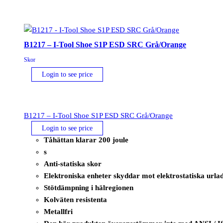
ESD
FO
SR
Svart
B1217 – I-Tool Shoe S1P ESD SRC Grå/Orange
mängd
Skor
Login to see price
B1217 – I-Tool Shoe S1P ESD SRC Grå/Orange
Login to see price
Tåhättan klarar 200 joule
s
Anti-statiska skor
Elektroniska enheter skyddar mot elektrostatiska urla
Stötdämpning i hälregionen
Kolväten resistenta
Metallfri