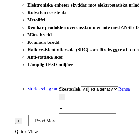
Elektroniska enheter skyddar mot elektrostatiska urla
Kolväten resistenta
Metallfri
Den här produkten överensstämmer inte med ANSI / I
Mäns bredd
Kvinnors bredd
Halk resistent yttersula (SRC) som förebygger att du 
Anti-statiska skor
Lämplig i ESD miljöer
Storleksdiagram
Skostorlek
Rensa
-
B0668
-
Komodo
Read More
+
Trainer
Quick View
S1PS