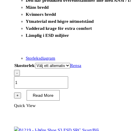
Den här produkten överensstämmer inte med ANSI / I
Mäns bredd
Kvinnors bredd
Ytmaterial med högre nötmotstånd
Vadderad krage för extra comfort
Lämplig i ESD miljöer
Storleksdiagram
Skostorlek
Rensa
-
B1217
-
I-
Read More
+
Tool
Quick View
Shoe
S1P
ESD
SRC