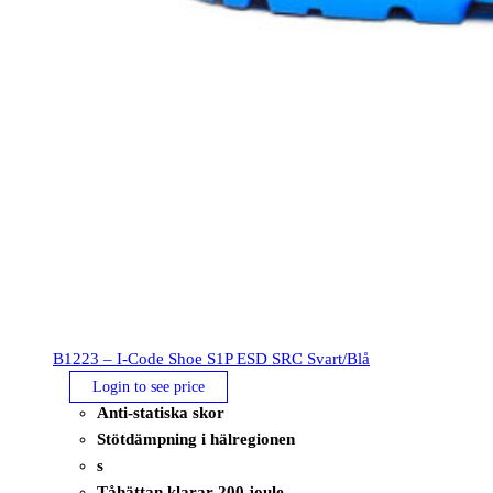
B1223 – I-Code Shoe S1P ESD SRC Svart/Blå
Login to see price
Anti-statiska skor
Stötdämpning i hälregionen
s
Tåhättan klarar 200 joule