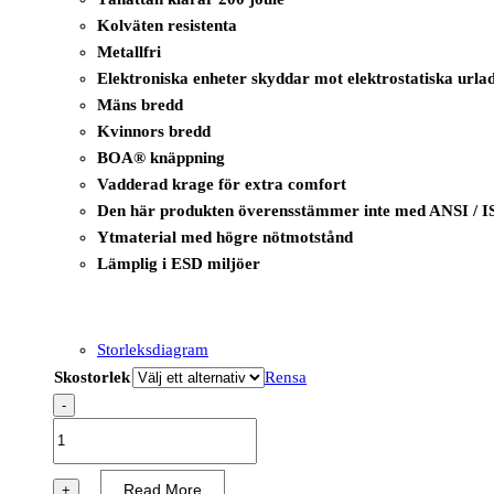
Kolväten resistenta
Metallfri
Elektroniska enheter skyddar mot elektrostatiska urla
Mäns bredd
Kvinnors bredd
BOA® knäppning
Vadderad krage för extra comfort
Den här produkten överensstämmer inte med ANSI / I
Ytmaterial med högre nötmotstånd
Lämplig i ESD miljöer
Storleksdiagram
Skostorlek
Rensa
-
B1223
-
I-
Read More
+