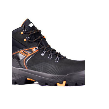
PS
CI
FO
SR
Svart
mängd