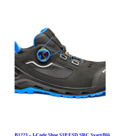
Svart/Blå
mängd
B1223 – I-Code Shoe S1P ESD SRC Svart/Blå