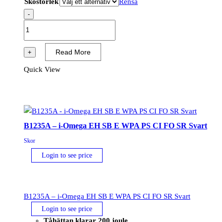
Skostorlek
Rensa
-
B1233A
-
i-
Read More
+
Meta
Quick View
S3L
M
ESD
FO
SR
B1235A – i-Omega EH SB E WPA PS CI FO SR Svart
Svart/Grå
Skor
mängd
Login to see price
B1235A – i-Omega EH SB E WPA PS CI FO SR Svart
Login to see price
Tåhättan klarar 200 joule