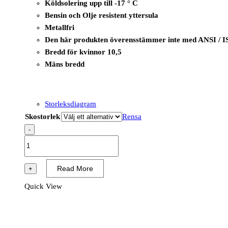
Köldsolering upp till -17 ° C
Bensin och Olje resistent yttersula
Metallfri
Den här produkten överensstämmer inte med ANSI / I
Bredd för kvinnor 10,5
Mäns bredd
Storleksdiagram
Skostorlek
Rensa
-
B1236A
-
i-
Read More
+
Omega
Quick View
Top
SB
E
WPA