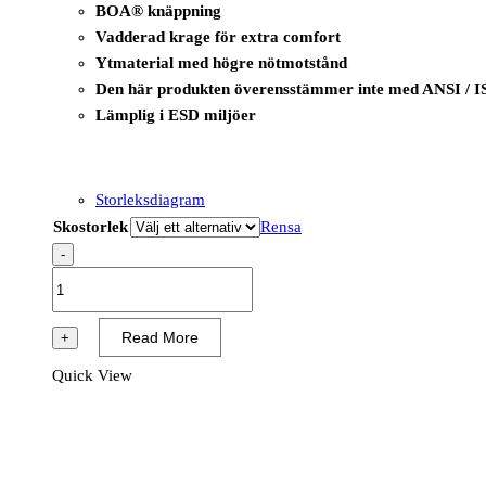
BOA® knäppning
Vadderad krage för extra comfort
Ytmaterial med högre nötmotstånd
Den här produkten överensstämmer inte med ANSI / I
Lämplig i ESD miljöer
Storleksdiagram
Skostorlek
Rensa
-
B1219
-
I-
Read More
+
Wire
Quick View
Shoe
S3
ESD
SRC