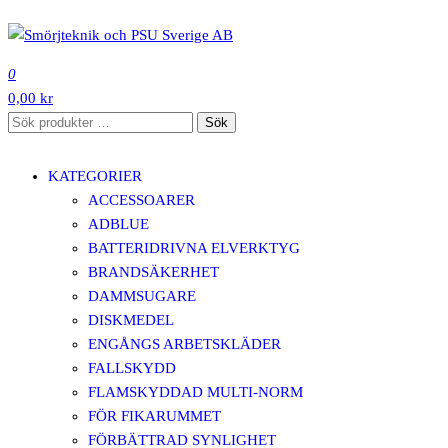
Hoppa
till
SMÖRJTEKNIK OCH PSU SVERIGE AB
innehåll
0
0,00 kr
Sök
Sök
efter:
KATEGORIER
ACCESSOARER
ADBLUE
BATTERIDRIVNA ELVERKTYG
BRANDSÄKERHET
DAMMSUGARE
DISKMEDEL
ENGÅNGS ARBETSKLÄDER
FALLSKYDD
FLAMSKYDDAD MULTI-NORM
FÖR FIKARUMMET
FÖRBÄTTRAD SYNLIGHET