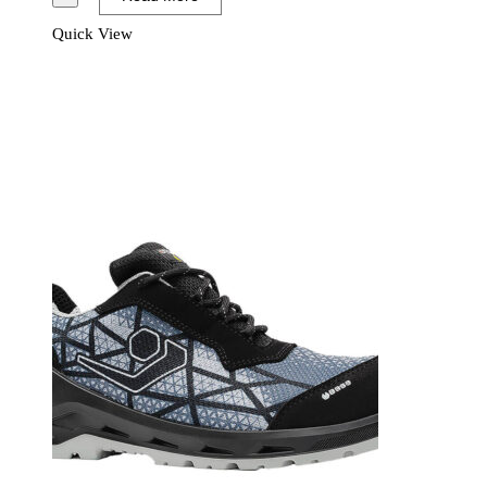
Code
Quick View
Shoe
S1P
ESD
SRC
Svart/Blå
mängd