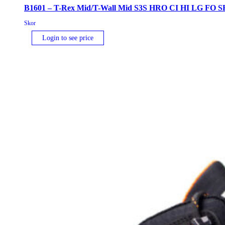
B1601 – T-Rex Mid/T-Wall Mid S3S HRO CI HI LG FO S
Skor
Login to see price