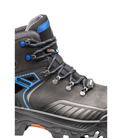
Mid
S3S
HRO
CI
HI
LG
FO
SR
Svart/Orange
mängd