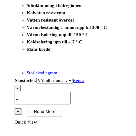
Stötdämpning i hälregionen
Kolväten resistenta
Vatten resistent överdel
Värmebeständig 1 minut upp till 300 ° C
Värmeisolering upp till 150 ° C
Köldsolering upp till -17 ° C
Mäns bredd
Storleksdiagram
Skostorlek
Rensa
-
B1601
-
T-
Read More
+
Rex
Quick View
Mid/T-
Wall