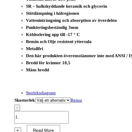
SR – halkskyddande keramik och glycerin
Stötdämpning i hälregionen
Vatteninträngning och absorption av överdelen
Punkteringsbeständig 3mm
Köldsolering upp till -17 ° C
Bensin och Olje resistent yttersula
Metallfri
Den här produkten överensstämmer inte med ANSI / I
Bredd för kvinnor 10,5
Mäns bredd
Storleksdiagram
Skostorlek
Rensa
-
B1235A
-
i-
Read More
+