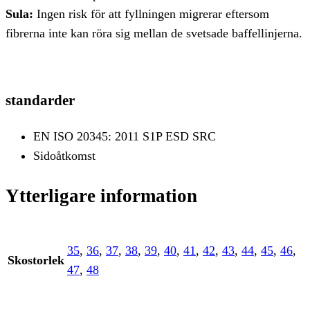
Sula:
Ingen risk för att fyllningen migrerar eftersom
fibrerna inte kan röra sig mellan de svetsade baffellinjerna.
standarder
EN ISO 20345: 2011 S1P ESD SRC
Sidoåtkomst
Ytterligare information
35
,
36
,
37
,
38
,
39
,
40
,
41
,
42
,
43
,
44
,
45
,
46
,
Skostorlek
47
,
48