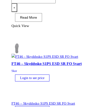
-
Girder
+
komposit
Read More
mellanstövel
S3S
Quick View
ESD
HRO
SR
SC
FO
Svart/Blå
FT46 – Skyddssko S1PS ESD SR FO Svart
mängd
Skor
Login to see price
FT46 – Skyddssko S1PS ESD SR FO Svart