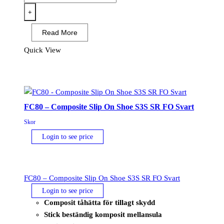
Komposit
+
Textil
Read More
Mocka
halvkänga
Quick View
S1PL
SR
FO
Svart
FC80 – Composite Slip On Shoe S3S SR FO Svart
mängd
Skor
Login to see price
FC80 – Composite Slip On Shoe S3S SR FO Svart
Login to see price
Composit tåhätta för tillagt skydd
Stick beständig komposit mellansula