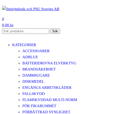
Hoppa
till
SMÖRJTEKNIK OCH PSU SVERIGE AB
innehåll
0
0,00 kr
Sök
Sök
efter:
KATEGORIER
ACCESSOARER
ADBLUE
BATTERIDRIVNA ELVERKTYG
BRANDSÄKERHET
DAMMSUGARE
DISKMEDEL
ENGÅNGS ARBETSKLÄDER
FALLSKYDD
FLAMSKYDDAD MULTI-NORM
FÖR FIKARUMMET
FÖRBÄTTRAD SYNLIGHET