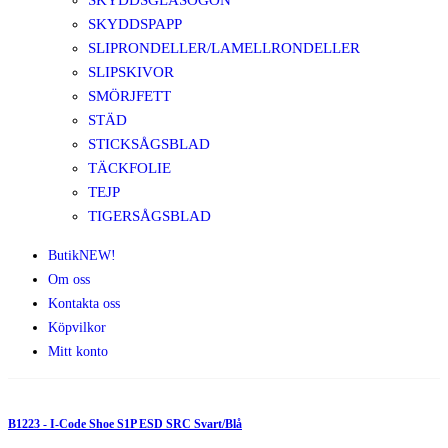
SKYDDSGLASÖGON
SKYDDSPAPP
SLIPRONDELLER/LAMELLRONDELLER
SLIPSKIVOR
SMÖRJFETT
STÄD
STICKSÅGSBLAD
TÄCKFOLIE
TEJP
TIGERSÅGSBLAD
Butik
NEW!
Om oss
Kontakta oss
Köpvilkor
Mitt konto
B1223 - I-Code Shoe S1P ESD SRC Svart/Blå