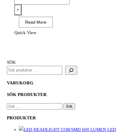
-
Composite
+
Slip
Read More
On
Shoe
Quick View
S3S
SR
FO
Svart
SÖK
mängd
VARUKORG
SÖK PRODUKTER
SÖK
EFTER:
PRODUKTER
LED