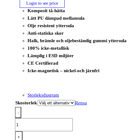
Login to see price
Komposit tå-hätta
Lätt PU dämpad mellansula
Olje resistent yttersula
Anti-statiska skor
Halk, bränsle och oljebeständig gummi yttersula
100% icke-metallisk
Lämplig i ESD miljöer
CE Certifierad
Icke-magnetisk – nickel-och järnfri
Storleksdiagram
Skostorlek
Rensa
-
FT46
-
Skyddssko
+