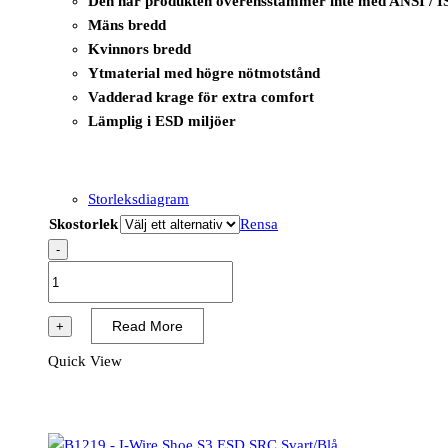
Den här produkten överensstämmer inte med ANSI / I
Mäns bredd
Kvinnors bredd
Ytmaterial med högre nötmotstånd
Vadderad krage för extra comfort
Lämplig i ESD miljöer
Storleksdiagram
Skostorlek
Rensa
-
B1217
-
I-
Read More
+
Tool
Quick View
Shoe
S1P
ESD
SRC