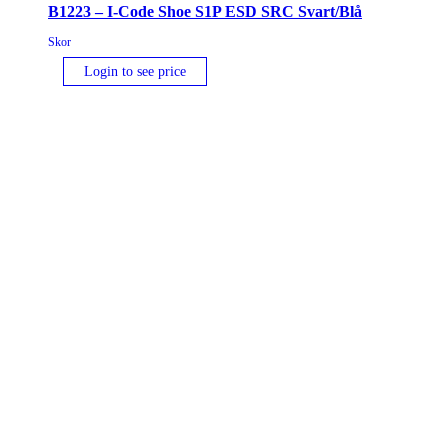
Svart/Blå
B1223 – I-Code Shoe S1P ESD SRC Svart/Blå
mängd
Skor
Login to see price