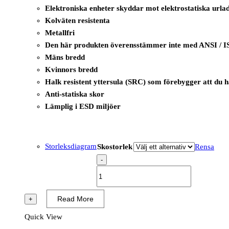
Elektroniska enheter skyddar mot elektrostatiska urla
Kolväten resistenta
Metallfri
Den här produkten överensstämmer inte med ANSI / I
Mäns bredd
Kvinnors bredd
Halk resistent yttersula (SRC) som förebygger att du 
Anti-statiska skor
Lämplig i ESD miljöer
Storleksdiagram
Skostorlek
Rensa
-
B0668
-
Komodo
Read More
+
Trainer
Quick View
S1PS