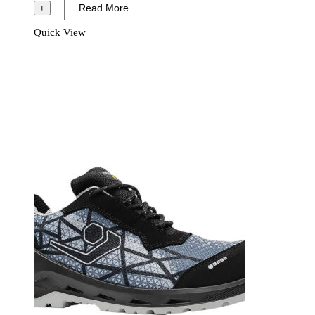
I-
Read More
+
Code
Quick View
Shoe
S1P
ESD
SRC
Svart/Blå
mängd