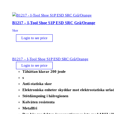
ESD
FO
SR
Svart
B1217 – I-Tool Shoe S1P ESD SRC Grå/Orange
mängd
Skor
Login to see price
B1217 – I-Tool Shoe S1P ESD SRC Grå/Orange
Login to see price
Tåhättan klarar 200 joule
s
Anti-statiska skor
Elektroniska enheter skyddar mot elektrostatiska urla
Stötdämpning i hälregionen
Kolväten resistenta
Metallfri