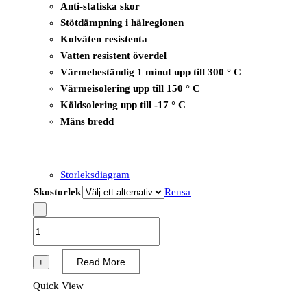
Anti-statiska skor
Stötdämpning i hälregionen
Kolväten resistenta
Vatten resistent överdel
Värmebeständig 1 minut upp till 300 ° C
Värmeisolering upp till 150 ° C
Köldsolering upp till -17 ° C
Mäns bredd
Storleksdiagram
Skostorlek
Rensa
-
B1601
-
T-
Read More
+
Rex
Quick View
Mid/T-