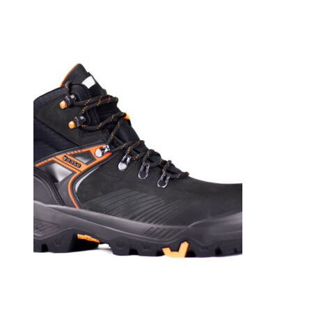
WPA
PS
CI
FO
SR
Svart
mängd