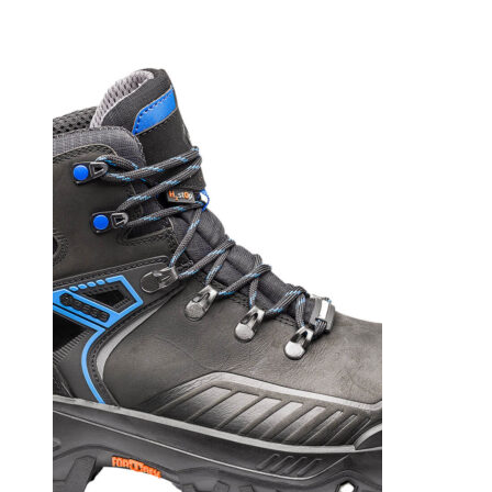
Wall
Mid
S3S
HRO
CI
HI
LG
FO
SR
Svart/Orange
mängd