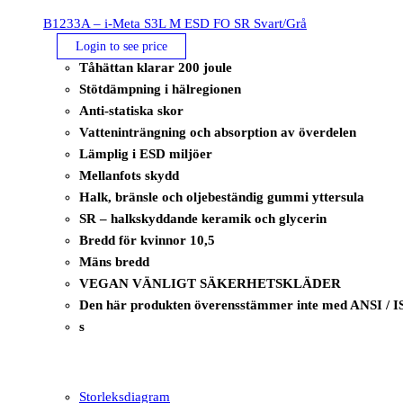
B1233A – i-Meta S3L M ESD FO SR Svart/Grå
Login to see price
Tåhättan klarar 200 joule
Stötdämpning i hälregionen
Anti-statiska skor
Vatteninträngning och absorption av överdelen
Lämplig i ESD miljöer
Mellanfots skydd
Halk, bränsle och oljebeständig gummi yttersula
SR – halkskyddande keramik och glycerin
Bredd för kvinnor 10,5
Mäns bredd
VEGAN VÄNLIGT SÄKERHETSKLÄDER
Den här produkten överensstämmer inte med ANSI / I
s
Storleksdiagram