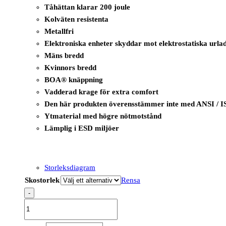
Tåhättan klarar 200 joule
Kolväten resistenta
Metallfri
Elektroniska enheter skyddar mot elektrostatiska urla
Mäns bredd
Kvinnors bredd
BOA® knäppning
Vadderad krage för extra comfort
Den här produkten överensstämmer inte med ANSI / I
Ytmaterial med högre nötmotstånd
Lämplig i ESD miljöer
Storleksdiagram
Skostorlek
Rensa
-
B1223
-