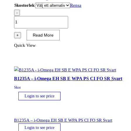
Skostorlek
Rensa
-
B1233A
-
i-
Read More
+
Meta
Quick View
S3L
M
ESD
FO
SR
B1235A – i-Omega EH SB E WPA PS CI FO SR Svart
Svart/Grå
Skor
mängd
Login to see price
B1235A – i-Omega EH SB E WPA PS CI FO SR Svart
Login to see price