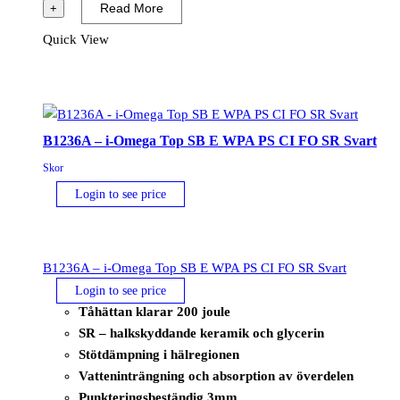
i-
Read More
+
Omega
Quick View
EH
SB
E
WPA
PS
B1236A – i-Omega Top SB E WPA PS CI FO SR Svart
CI
Skor
FO
Login to see price
SR
Svart
mängd
B1236A – i-Omega Top SB E WPA PS CI FO SR Svart
Login to see price
Tåhättan klarar 200 joule
SR – halkskyddande keramik och glycerin
Stötdämpning i hälregionen
Vatteninträngning och absorption av överdelen
Punkteringsbeständig 3mm