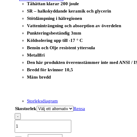
Tåhättan klarar 200 joule
SR – halkskyddande keramik och glycerin
Stötdämpning i hälregionen
Vatteninträngning och absorption av överdelen
Punkteringsbeständig 3mm
Köldsolering upp till -17 ° C
Bensin och Olje resistent yttersula
Metallfri
Den här produkten överensstämmer inte med ANSI / I
Bredd för kvinnor 10,5
Mäns bredd
Storleksdiagram
Skostorlek
Rensa
-
B1235A
-