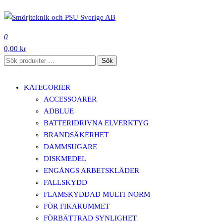
Hoppa
till
SMÖRJTEKNIK OCH PSU SVERIGE AB
innehåll
0
0,00 kr
Sök
Sök
efter:
KATEGORIER
ACCESSOARER
ADBLUE
BATTERIDRIVNA ELVERKTYG
BRANDSÄKERHET
DAMMSUGARE
DISKMEDEL
ENGÅNGS ARBETSKLÄDER
FALLSKYDD
FLAMSKYDDAD MULTI-NORM
FÖR FIKARUMMET
FÖRBÄTTRAD SYNLIGHET