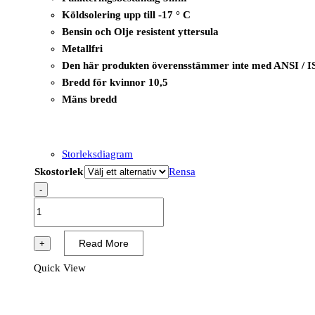
Köldsolering upp till -17 ° C
Bensin och Olje resistent yttersula
Metallfri
Den här produkten överensstämmer inte med ANSI / I
Bredd för kvinnor 10,5
Mäns bredd
Storleksdiagram
Skostorlek
Rensa
-
B1236A
-
i-
Read More
+
Omega
Quick View
Top
SB
E