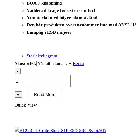
BOA® knäppning
Vadderad krage för extra comfort
Ytmaterial med högre nötmotstånd
Den här produkten överensstämmer inte med ANSI / I
Lämplig i ESD miljöer
Storleksdiagram
Skostorlek
Rensa
-
B1219
-
I-
Read More
+
Wire
Quick View
Shoe
S3
ESD
SRC