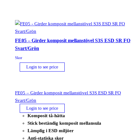
KPU
och
mesh
S1PS
ESD
FE05 – Girder komposit mellanstövel S3S ESD SR FO
SR
Svart/Grön
FO
Svart/Blå
Skor
mängd
Login to see price
FE05 – Girder komposit mellanstövel S3S ESD SR FO
Svart/Grön
Login to see price
Komposit tå-hätta
Stick beständig komposit mellansula
Lämplig i ESD miljöer
Anti-statiska skor