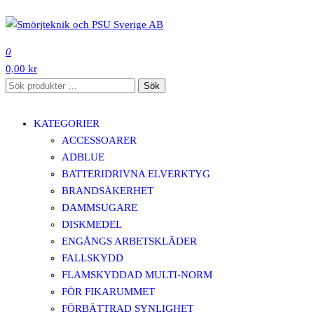
Hoppa
till
SMÖRJTEKNIK OCH PSU SVERIGE AB
innehåll
0
0,00 kr
Sök
Sök
efter:
KATEGORIER
ACCESSOARER
ADBLUE
BATTERIDRIVNA ELVERKTYG
BRANDSÄKERHET
DAMMSUGARE
DISKMEDEL
ENGÅNGS ARBETSKLÄDER
FALLSKYDD
FLAMSKYDDAD MULTI-NORM
FÖR FIKARUMMET
FÖRBÄTTRAD SYNLIGHET