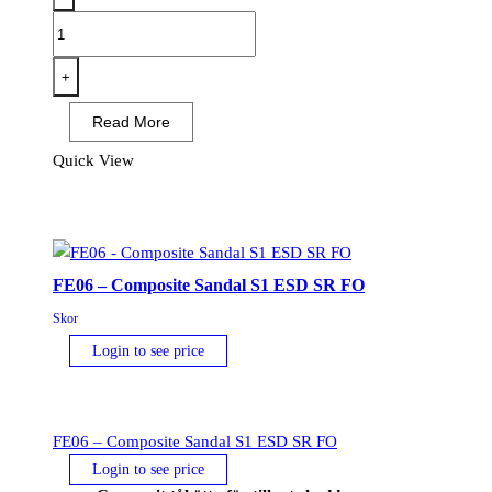
FE05
-
Girder
+
komposit
Read More
mellanstövel
S3S
Quick View
ESD
SR
FO
Svart/Grön
FE06 – Composite Sandal S1 ESD SR FO
mängd
Skor
Login to see price
FE06 – Composite Sandal S1 ESD SR FO
Login to see price