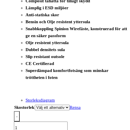
Composit tåhätta för tillagt skydd
Lämplig i ESD miljöer
Anti-statiska skor
Bensin och Olje resistent yttersula
Snabbkoppling Spinion Wirefäste, konstruerad för att
ge en säker passform
Olje resistent yttersula
Dubbel densitets sula
Slip resistant outsole
CE Certifierad
Superdämpad komfortfotsäng som minskar
tröttheten i foten
Storleksdiagram
Skostorlek
Rensa
-
FE06