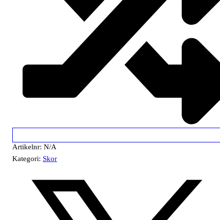
Artikelnr:
N/A
Kategori:
Skor