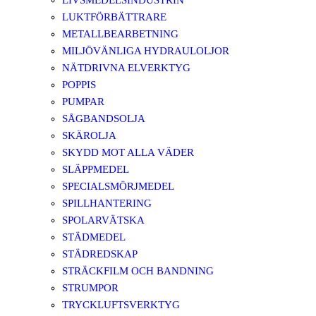
LIVSMEDELSINDUSTRIN
LUKTFÖRBÄTTRARE
METALLBEARBETNING
MILJÖVÄNLIGA HYDRAULOLJOR
NÄTDRIVNA ELVERKTYG
POPPIS
PUMPAR
SÅGBANDSOLJA
SKÄROLJA
SKYDD MOT ALLA VÄDER
SLÄPPMEDEL
SPECIALSMÖRJMEDEL
SPILLHANTERING
SPOLARVÄTSKA
STÄDMEDEL
STÄDREDSKAP
STRÄCKFILM OCH BANDNING
STRUMPOR
TRYCKLUFTSVERKTYG