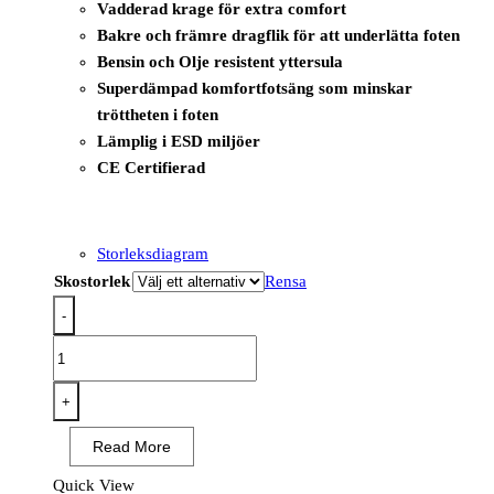
Vadderad krage för extra comfort
Bakre och främre dragflik för att underlätta foten
Bensin och Olje resistent yttersula
Superdämpad komfortfotsäng som minskar
tröttheten i foten
Lämplig i ESD miljöer
CE Certifierad
Storleksdiagram
Skostorlek
Rensa
-
FT32
-
Skyddssko
+
i
Read More
kompositmaterial
av
Quick View