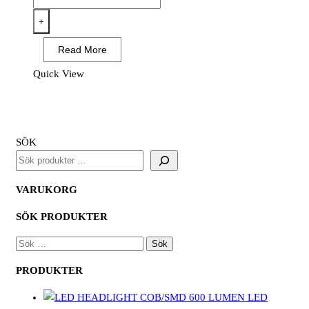
-
Composite
+
Sandal
Read More
S1
ESD
Quick View
SR
FO
mängd
SÖK
VARUKORG
SÖK PRODUKTER
SÖK
EFTER:
PRODUKTER
LED