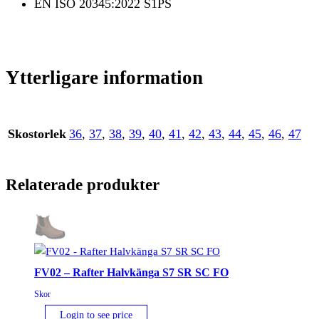
EN ISO 20345:2022 S1PS
Ytterligare information
Skostorlek
36
,
37
,
38
,
39
,
40
,
41
,
42
,
43
,
44
,
45
,
46
,
47
Relaterade produkter
FV02 – Rafter Halvkänga S7 SR SC FO
Skor
Login to see price