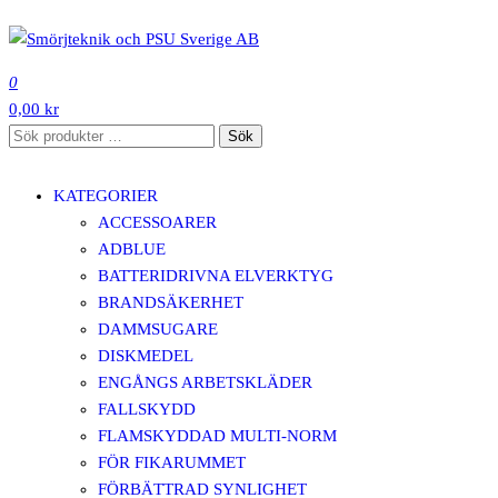
Hoppa
till
SMÖRJTEKNIK OCH PSU SVERIGE AB
innehåll
0
0,00 kr
Sök
Sök
efter:
KATEGORIER
ACCESSOARER
ADBLUE
BATTERIDRIVNA ELVERKTYG
BRANDSÄKERHET
DAMMSUGARE
DISKMEDEL
ENGÅNGS ARBETSKLÄDER
FALLSKYDD
FLAMSKYDDAD MULTI-NORM
FÖR FIKARUMMET
FÖRBÄTTRAD SYNLIGHET