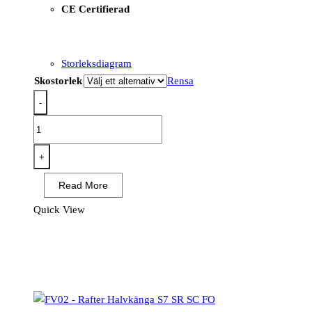
CE Certifierad
Storleksdiagram
Skostorlek
Rensa
-
FE04
-
Girder
+
komposit
Read More
mellanstövel
S3S
Quick View
ESD
SR
FO
Svart/Grön
mängd