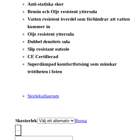
Anti-statiska skor
Bensin och Olje resistent yttersula
Vatten resistent överdel som förhindrar att vatten
kommer in
Olje resistent yttersula
Dubbel densitets sula
Slip resistant outsole
CE Certifierad
Superdämpad komfortfotsäng som minskar
tröttheten i foten
Storleksdiagram
Skostorlek
Rensa
-
FE02