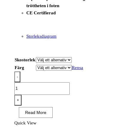
tröttheten i foten
CE Certifierad
Storleksdiagram
Skostorlek
Färg
Rensa
-
FV02
-
Rafter
+
Halvkänga
Read More
S7
SR
Quick View
SC