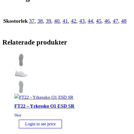
Skostorlek
37
,
38
,
39
,
40
,
41
,
42
,
43
,
44
,
45
,
46
,
47
,
48
Relaterade produkter
FT22 – Yrkessko O1 ESD SR
Skor
Login to see price