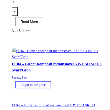
-
Girder
+
komposit
Read More
mellanstövel
S3S
Quick View
ESD
SR
FO
mängd
FE04 – Girder komposit mellanstövel S3S ESD SR FO
Svart/Grön
,
Poppis
Skor
Login to see price
FE04 – Girder komposit mellanstövel S3S ESD SR FO