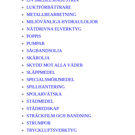
LIVSMEDELSINDUSTRIN
LUKTFÖRBÄTTRARE
METALLBEARBETNING
MILJÖVÄNLIGA HYDRAULOLJOR
NÄTDRIVNA ELVERKTYG
POPPIS
PUMPAR
SÅGBANDSOLJA
SKÄROLJA
SKYDD MOT ALLA VÄDER
SLÄPPMEDEL
SPECIALSMÖRJMEDEL
SPILLHANTERING
SPOLARVÄTSKA
STÄDMEDEL
STÄDREDSKAP
STRÄCKFILM OCH BANDNING
STRUMPOR
TRYCKLUFTSVERKTYG