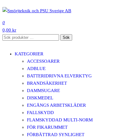
Hoppa
till
SMÖRJTEKNIK OCH PSU SVERIGE AB
innehåll
0
0,00 kr
Sök
Sök
efter:
KATEGORIER
ACCESSOARER
ADBLUE
BATTERIDRIVNA ELVERKTYG
BRANDSÄKERHET
DAMMSUGARE
DISKMEDEL
ENGÅNGS ARBETSKLÄDER
FALLSKYDD
FLAMSKYDDAD MULTI-NORM
FÖR FIKARUMMET
FÖRBÄTTRAD SYNLIGHET