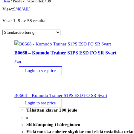
Hem
/ Produkt Skostorlek / 39
View:
9
/
48
/
All
/
Visar 1–9 av 58 resultat
B0668 – Komodo Trainer S1PS ESD FO SR Svart
Skor
Login to see price
B0668 – Komodo Trainer S1PS ESD FO SR Svart
Login to see price
Tåhättan klarar 200 joule
s
Stötdämpning i hälregionen
Elektroniska enheter skyddar mot elektrostatiska urla