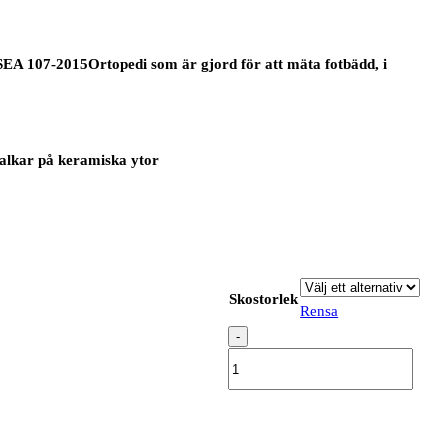
EA 107-2015Ortopedi som är gjord för att mäta fotbädd, i
halkar på keramiska ytor
Skostorlek
Rensa
-
B0668
-
Komodo
Trainer