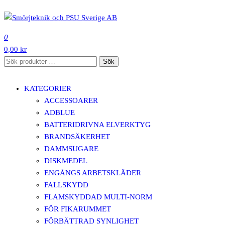
Hoppa
till
SMÖRJTEKNIK OCH PSU SVERIGE AB
innehåll
0
0,00 kr
Sök
Sök
efter:
KATEGORIER
ACCESSOARER
ADBLUE
BATTERIDRIVNA ELVERKTYG
BRANDSÄKERHET
DAMMSUGARE
DISKMEDEL
ENGÅNGS ARBETSKLÄDER
FALLSKYDD
FLAMSKYDDAD MULTI-NORM
FÖR FIKARUMMET
FÖRBÄTTRAD SYNLIGHET