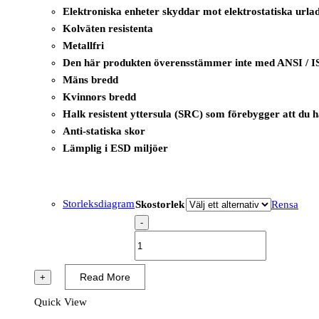
Elektroniska enheter skyddar mot elektrostatiska urla
Kolväten resistenta
Metallfri
Den här produkten överensstämmer inte med ANSI / I
Mäns bredd
Kvinnors bredd
Halk resistent yttersula (SRC) som förebygger att du 
Anti-statiska skor
Lämplig i ESD miljöer
Storleksdiagram
Skostorlek
Rensa
-
B0668
-
Komodo
Read More
+
Trainer
Quick View
S1PS