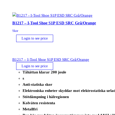
ESD
FO
SR
Svart
B1217 – I-Tool Shoe S1P ESD SRC Grå/Orange
mängd
Skor
Login to see price
B1217 – I-Tool Shoe S1P ESD SRC Grå/Orange
Login to see price
Tåhättan klarar 200 joule
s
Anti-statiska skor
Elektroniska enheter skyddar mot elektrostatiska urla
Stötdämpning i hälregionen
Kolväten resistenta
Metallfri