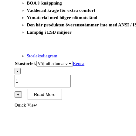
BOA® knäppning
Vadderad krage för extra comfort
Ytmaterial med högre nötmotstånd
Den här produkten överensstämmer inte med ANSI / I
Lämplig i ESD miljöer
Storleksdiagram
Skostorlek
Rensa
-
B1219
-
I-
Read More
+
Wire
Quick View
Shoe
S3
ESD
SRC