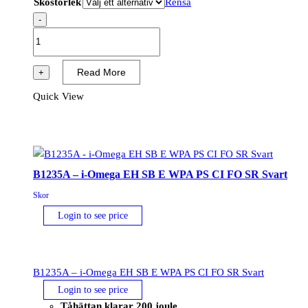
Skostorlek
Rensa
-
B1233A
-
i-
Read More
+
Meta
Quick View
S3L
M
ESD
FO
SR
B1235A – i-Omega EH SB E WPA PS CI FO SR Svart
Svart/Grå
Skor
mängd
Login to see price
B1235A – i-Omega EH SB E WPA PS CI FO SR Svart
Login to see price
Tåhättan klarar 200 joule