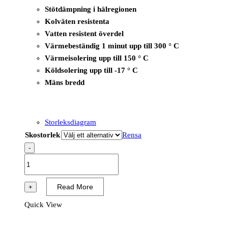
Stötdämpning i hälregionen
Kolväten resistenta
Vatten resistent överdel
Värmebeständig 1 minut upp till 300 ° C
Värmeisolering upp till 150 ° C
Köldsolering upp till -17 ° C
Mäns bredd
Storleksdiagram
Skostorlek
Rensa
-
B1601
-
T-
Read More
+
Rex
Quick View
Mid/T-
Wall