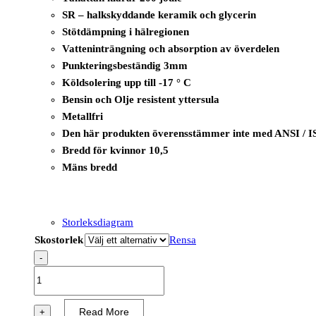
SR – halkskyddande keramik och glycerin
Stötdämpning i hälregionen
Vatteninträngning och absorption av överdelen
Punkteringsbeständig 3mm
Köldsolering upp till -17 ° C
Bensin och Olje resistent yttersula
Metallfri
Den här produkten överensstämmer inte med ANSI / I
Bredd för kvinnor 10,5
Mäns bredd
Storleksdiagram
Skostorlek
Rensa
-
B1235A
-
i-
Read More
+