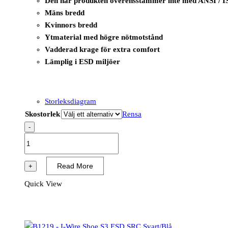
Den här produkten överensstämmer inte med ANSI / I
Mäns bredd
Kvinnors bredd
Ytmaterial med högre nötmotstånd
Vadderad krage för extra comfort
Lämplig i ESD miljöer
Storleksdiagram
Skostorlek
Rensa
-
B1217
-
I-
Read More
+
Tool
Quick View
Shoe
S1P
ESD
SRC