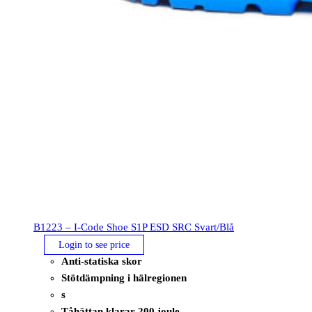
B1223 – I-Code Shoe S1P ESD SRC Svart/Blå
Login to see price
Anti-statiska skor
Stötdämpning i hälregionen
s
Tåhättan klarar 200 joule