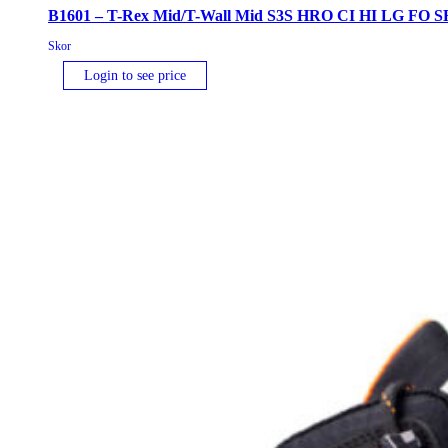
B1601 – T-Rex Mid/T-Wall Mid S3S HRO CI HI LG FO S
Skor
Login to see price