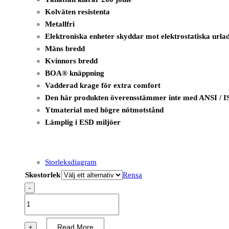
Kolväten resistenta
Metallfri
Elektroniska enheter skyddar mot elektrostatiska urla
Mäns bredd
Kvinnors bredd
BOA® knäppning
Vadderad krage för extra comfort
Den här produkten överensstämmer inte med ANSI / I
Ytmaterial med högre nötmotstånd
Lämplig i ESD miljöer
Storleksdiagram
Skostorlek
Rensa
-
B1223
-
I-
Read More
+