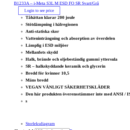
B1233A – i-Meta S3L M ESD FO SR Svart/Grå
Login to see price
Tåhättan klarar 200 joule
Stötdämpning i hälregionen
Anti-statiska skor
Vatteninträngning och absorption av överdelen
Lämplig i ESD miljöer
Mellanfots skydd
Halk, bränsle och oljebeständig gummi yttersula
SR – halkskyddande keramik och glycerin
Bredd för kvinnor 10,5
Mäns bredd
VEGAN VÄNLIGT SÄKERHETSKLÄDER
Den här produkten överensstämmer inte med ANSI / I
s
Storleksdiagram