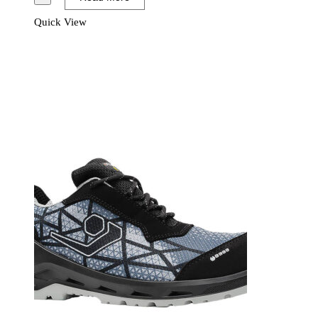
Code
Quick View
Shoe
S1P
ESD
SRC
Svart/Blå
mängd