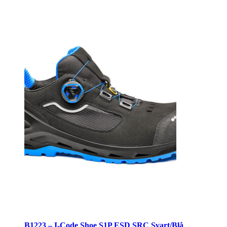
Svart/Blå
mängd
B1223 – I-Code Shoe S1P ESD SRC Svart/Blå