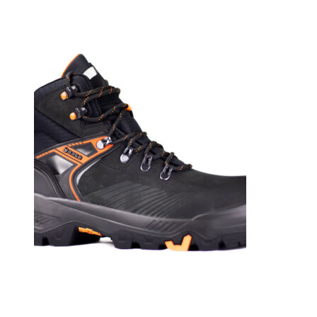
PS
CI
FO
SR
Svart
mängd