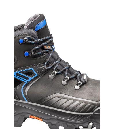
Mid
S3S
HRO
CI
HI
LG
FO
SR
Svart/Orange
mängd