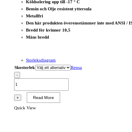
Köldsolering upp till -17 ° C
Bensin och Olje resistent yttersula
Metallfri
Den här produkten överensstämmer inte med ANSI / I
Bredd för kvinnor 10,5
Mäns bredd
Storleksdiagram
Skostorlek
Rensa
-
B1236A
-
i-
Read More
+
Omega
Quick View
Top
SB
E
WPA