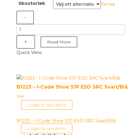
Skostorlek
Rensa
-
B1219
-
I-
+
Read More
Wire
Quick View
Shoe
S3
ESD
SRC
Svart/Blå
B1223 – I-Code Shoe S1P ESD SRC Svart/Blå
mängd
Skor
Login to see price
B1223 – I-Code Shoe S1P ESD SRC Svart/Blå
Login to see price