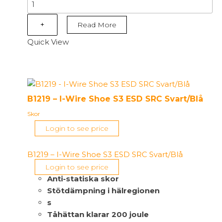
B1217
-
I-
+
Read More
Tool
Quick View
Shoe
S1P
ESD
SRC
Grå/Orange
B1219 – I-Wire Shoe S3 ESD SRC Svart/Blå
mängd
Skor
Login to see price
B1219 – I-Wire Shoe S3 ESD SRC Svart/Blå
Login to see price
Anti-statiska skor
Stötdämpning i hälregionen
s
Tåhättan klarar 200 joule