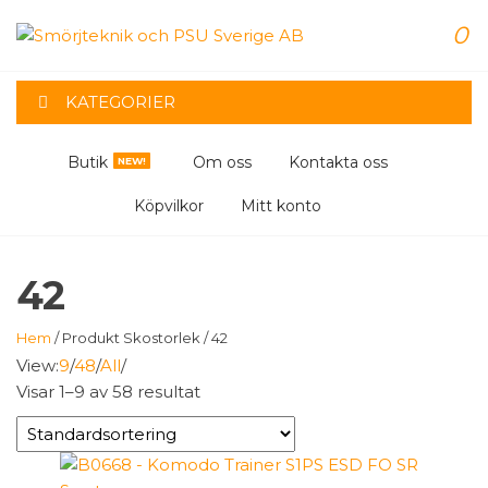
Hoppa
0
till
SMÖRJTE
innehåll
KATEGORIER
OCH PSU
SVERIGE
Butik
Om oss
Kontakta oss
NEW!
Köpvilkor
Mitt konto
42
Hem
/ Produkt Skostorlek / 42
View:
9
/
48
/
All
/
Visar 1–9 av 58 resultat