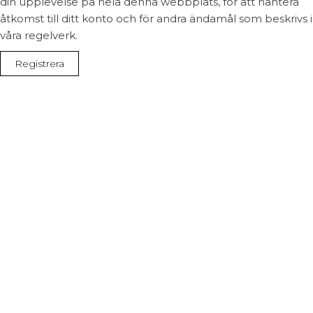
din upplevelse på hela denna webbplats, för att hantera
åtkomst till ditt konto och för andra ändamål som beskrivs i
våra regelverk.
Registrera