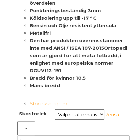
överdelen
Punkteringsbeständig 3mm
Köldsolering upp till -17 ° C
Bensin och Olje resistent yttersula
Metallfri
Den här produkten överensstämmer
inte med ANSI / ISEA 107-2015Ortopedi
som är gjord för att mäta fotbädd, i
enlighet med europeiska normer
DGUV112-191
Bredd för kvinnor 10,5
Mäns bredd
Storleksdiagram
Skostorlek
Rensa
-
B1236A