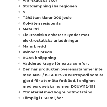
Anti-statiska skor
Stötdämpning i hälregionen
s
Tåhättan klarar 200 joule
Kolväten resistenta
Metallfri
Elektroniska enheter skyddar mot
elektrostatiska urladdningar
Mäns bredd
Kvinnors bredd
BOA® knäppning
Vadderad krage för extra comfort
Den här produkten överensstämmer inte
med ANSI / ISEA 107-2015Ortopedi som är
gjord för att mäta fotbädd, i enlighet
med europeiska normer DGUV112-191
Ytmaterial med högre nötmotstånd
Lämplig i ESD miljöer