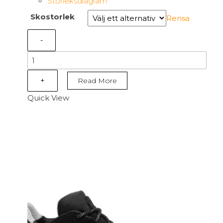
Storleksdiagram
Skostorlek
Rensa
-
B1233A
-
i-
+
Read More
Meta
Quick View
S3L
M
ESD
FO
SR
Svart/Grå
mängd