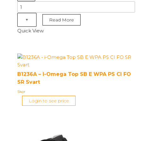
B1235A
-
i-
+
Read More
Omega
Quick View
EH
SB
E
WPA
PS
CI
B1236A – i-Omega Top SB E WPA PS CI FO
FO
SR Svart
SR
Skor
Svart
Login to see price
mängd