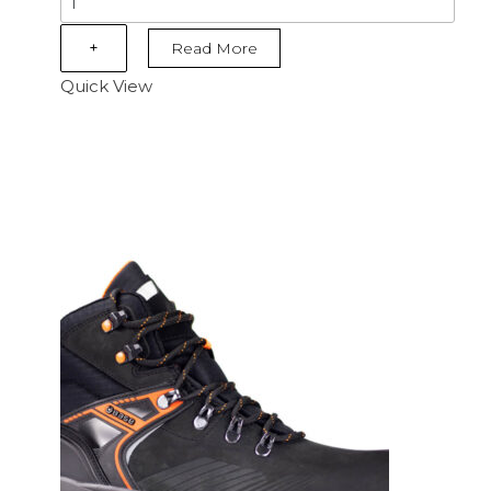
-
i-
+
Read More
Omega
Quick View
Top
SB
E
WPA
PS
CI
FO
SR
Svart
mängd