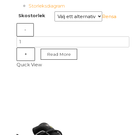
Storleksdiagram
Skostorlek
Rensa
-
B1223
-
I-
+
Read More
Code
Quick View
Shoe
S1P
ESD
SRC
Svart/Blå
mängd