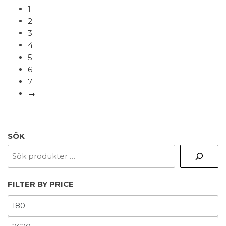
CI
1
HI
2
LG
3
FO
4
SR
5
Svart/Blå
6
mängd
7
→
SÖK
FILTER BY PRICE
MIN
PRIS
MAX