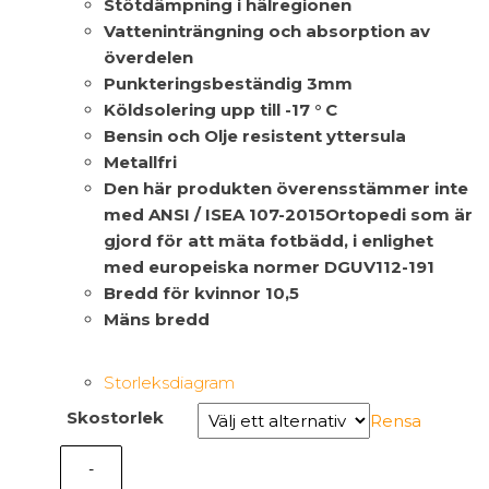
Stötdämpning i hälregionen
Vatteninträngning och absorption av
överdelen
Punkteringsbeständig 3mm
Köldsolering upp till -17 ° C
Bensin och Olje resistent yttersula
Metallfri
Den här produkten överensstämmer inte
med ANSI / ISEA 107-2015Ortopedi som är
gjord för att mäta fotbädd, i enlighet
med europeiska normer DGUV112-191
Bredd för kvinnor 10,5
Mäns bredd
Storleksdiagram
Skostorlek
Rensa
-