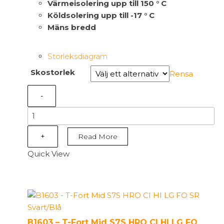
Värmeisolering upp till 150 ° C
Köldsolering upp till -17 ° C
Mäns bredd
Storleksdiagram
Skostorlek
Rensa
-
B1601
-
T-
+
Read More
Rex
Quick View
Mid/T-
Wall
Mid
S3S
HRO
CI
B1603 – T-Fort Mid S7S HRO CI HI LG FO