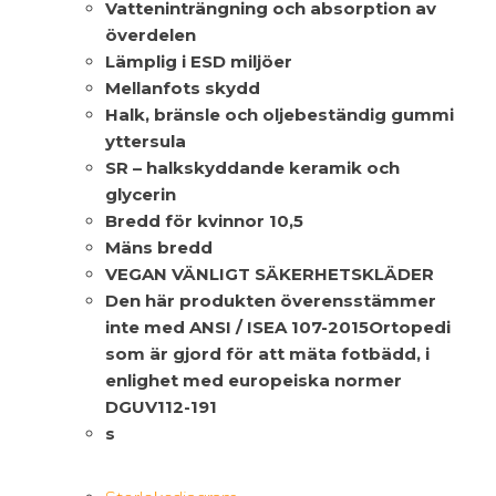
Vatteninträngning och absorption av
överdelen
Lämplig i ESD miljöer
Mellanfots skydd
Halk, bränsle och oljebeständig gummi
yttersula
SR – halkskyddande keramik och
glycerin
Bredd för kvinnor 10,5
Mäns bredd
VEGAN VÄNLIGT SÄKERHETSKLÄDER
Den här produkten överensstämmer
inte med ANSI / ISEA 107-2015Ortopedi
som är gjord för att mäta fotbädd, i
enlighet med europeiska normer
DGUV112-191
s