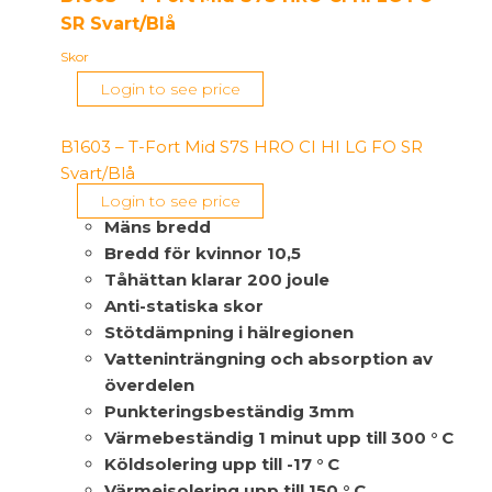
HI
SR Svart/Blå
LG
Skor
FO
Login to see price
SR
Svart/Orange
B1603 – T-Fort Mid S7S HRO CI HI LG FO SR
mängd
Svart/Blå
Login to see price
Mäns bredd
Bredd för kvinnor 10,5
Tåhättan klarar 200 joule
Anti-statiska skor
Stötdämpning i hälregionen
Vatteninträngning och absorption av
överdelen
Punkteringsbeständig 3mm
Värmebeständig 1 minut upp till 300 ° C
Köldsolering upp till -17 ° C
Värmeisolering upp till 150 ° C