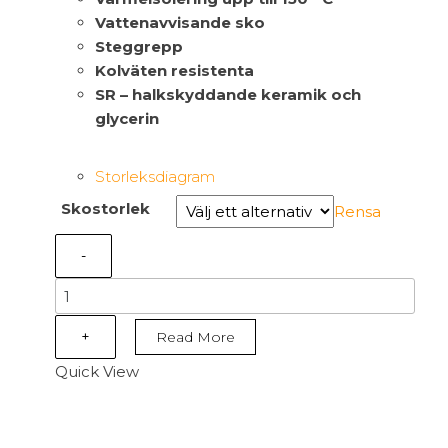
Vattenavvisande sko
Steggrepp
Kolväten resistenta
SR – halkskyddande keramik och
glycerin
Storleksdiagram
Skostorlek
Rensa
-
B1603
-
T-
+
Read More
Fort
Quick View
Mid
S7S
HRO