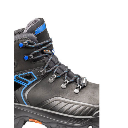
Wall
Mid
S3S
HRO
CI
HI
LG
FO
SR
Svart/Orange
mängd