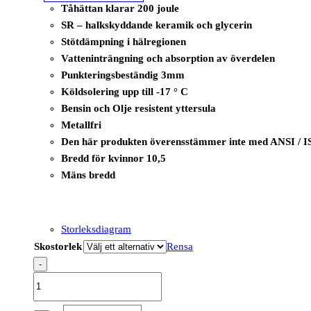
Tåhättan klarar 200 joule
SR – halkskyddande keramik och glycerin
Stötdämpning i hälregionen
Vatteninträngning och absorption av överdelen
Punkteringsbeständig 3mm
Köldsolering upp till -17 ° C
Bensin och Olje resistent yttersula
Metallfri
Den här produkten överensstämmer inte med ANSI / I
Bredd för kvinnor 10,5
Mäns bredd
Storleksdiagram
Skostorlek
Rensa
-
B1235A
-