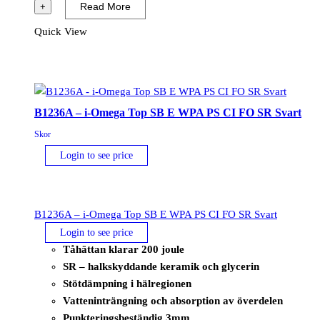
i-
Read More
+
Omega
Quick View
EH
SB
E
WPA
PS
B1236A – i-Omega Top SB E WPA PS CI FO SR Svart
CI
Skor
FO
Login to see price
SR
Svart
mängd
B1236A – i-Omega Top SB E WPA PS CI FO SR Svart
Login to see price
Tåhättan klarar 200 joule
SR – halkskyddande keramik och glycerin
Stötdämpning i hälregionen
Vatteninträngning och absorption av överdelen
Punkteringsbeständig 3mm