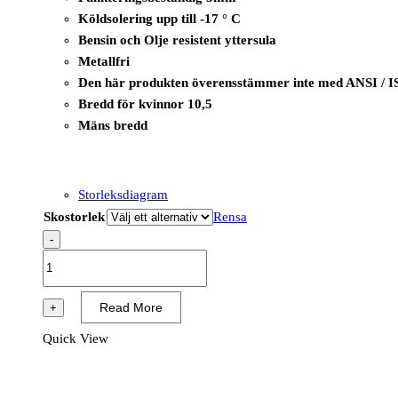
Köldsolering upp till -17 ° C
Bensin och Olje resistent yttersula
Metallfri
Den här produkten överensstämmer inte med ANSI / I
Bredd för kvinnor 10,5
Mäns bredd
Storleksdiagram
Skostorlek
Rensa
-
B1236A
-
i-
Read More
+
Omega
Quick View
Top
SB
E