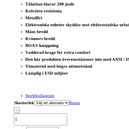
Tåhättan klarar 200 joule
Kolväten resistenta
Metallfri
Elektroniska enheter skyddar mot elektrostatiska urla
Mäns bredd
Kvinnors bredd
BOA® knäppning
Vadderad krage för extra comfort
Den här produkten överensstämmer inte med ANSI / I
Ytmaterial med högre nötmotstånd
Lämplig i ESD miljöer
Storleksdiagram
Skostorlek
Rensa
-
B1223
-