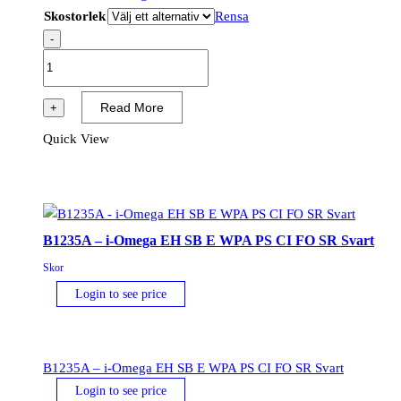
Skostorlek
Rensa
-
B1233A
-
i-
Read More
+
Meta
Quick View
S3L
M
ESD
FO
SR
B1235A – i-Omega EH SB E WPA PS CI FO SR Svart
Svart/Grå
Skor
mängd
Login to see price
B1235A – i-Omega EH SB E WPA PS CI FO SR Svart
Login to see price