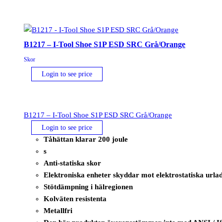
ESD
FO
SR
Svart
B1217 – I-Tool Shoe S1P ESD SRC Grå/Orange
mängd
Skor
Login to see price
B1217 – I-Tool Shoe S1P ESD SRC Grå/Orange
Login to see price
Tåhättan klarar 200 joule
s
Anti-statiska skor
Elektroniska enheter skyddar mot elektrostatiska urla
Stötdämpning i hälregionen
Kolväten resistenta
Metallfri