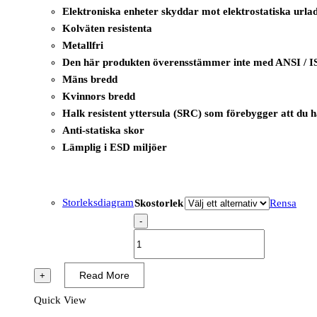
Elektroniska enheter skyddar mot elektrostatiska urla
Kolväten resistenta
Metallfri
Den här produkten överensstämmer inte med ANSI / I
Mäns bredd
Kvinnors bredd
Halk resistent yttersula (SRC) som förebygger att du 
Anti-statiska skor
Lämplig i ESD miljöer
Storleksdiagram
Skostorlek
Rensa
-
B0668
-
Komodo
Read More
+
Trainer
Quick View
S1PS