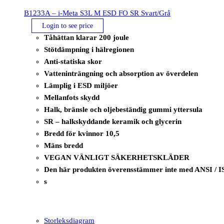
B1233A – i-Meta S3L M ESD FO SR Svart/Grå
Login to see price
Tåhättan klarar 200 joule
Stötdämpning i hälregionen
Anti-statiska skor
Vatteninträngning och absorption av överdelen
Lämplig i ESD miljöer
Mellanfots skydd
Halk, bränsle och oljebeständig gummi yttersula
SR – halkskyddande keramik och glycerin
Bredd för kvinnor 10,5
Mäns bredd
VEGAN VÄNLIGT SÄKERHETSKLÄDER
Den här produkten överensstämmer inte med ANSI / I
s
Storleksdiagram