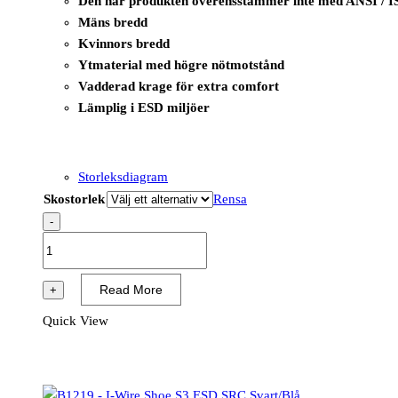
Den här produkten överensstämmer inte med ANSI / I
Mäns bredd
Kvinnors bredd
Ytmaterial med högre nötmotstånd
Vadderad krage för extra comfort
Lämplig i ESD miljöer
Storleksdiagram
Skostorlek
Rensa
-
B1217
-
I-
Read More
+
Tool
Quick View
Shoe
S1P
ESD
SRC