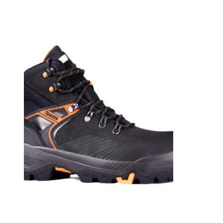
WPA
PS
CI
FO
SR
Svart
mängd