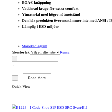
BOA® knäppning
Vadderad krage för extra comfort
Ytmaterial med högre nötmotstånd
Den här produkten överensstämmer inte med ANSI / I
Lämplig i ESD miljöer
Storleksdiagram
Skostorlek
Rensa
-
B1219
-
I-
Read More
+
Wire
Quick View
Shoe
S3
ESD
SRC