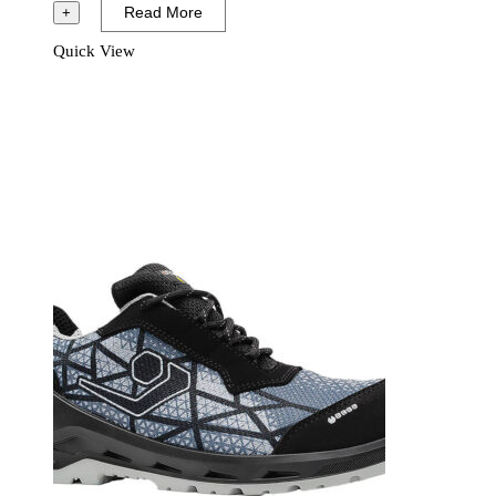
I-
Read More
+
Code
Quick View
Shoe
S1P
ESD
SRC
Svart/Blå
mängd