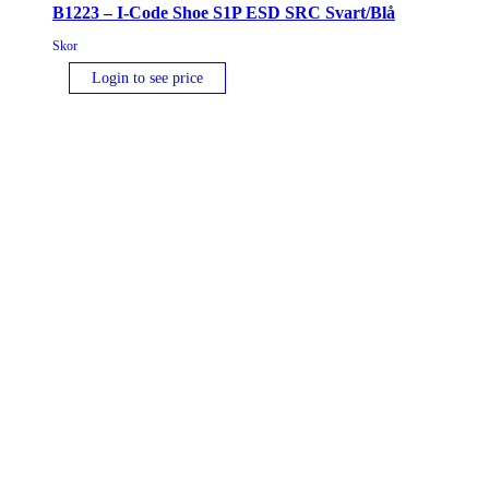
Svart/Blå
B1223 – I-Code Shoe S1P ESD SRC Svart/Blå
mängd
Skor
Login to see price