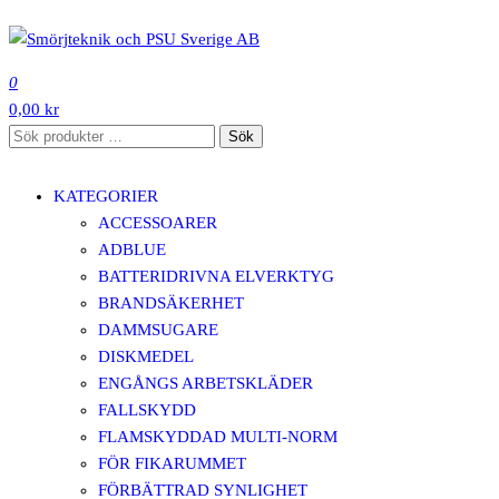
Hoppa
till
SMÖRJTEKNIK OCH PSU SVERIGE AB
innehåll
0
0,00 kr
Sök
Sök
efter:
KATEGORIER
ACCESSOARER
ADBLUE
BATTERIDRIVNA ELVERKTYG
BRANDSÄKERHET
DAMMSUGARE
DISKMEDEL
ENGÅNGS ARBETSKLÄDER
FALLSKYDD
FLAMSKYDDAD MULTI-NORM
FÖR FIKARUMMET
FÖRBÄTTRAD SYNLIGHET