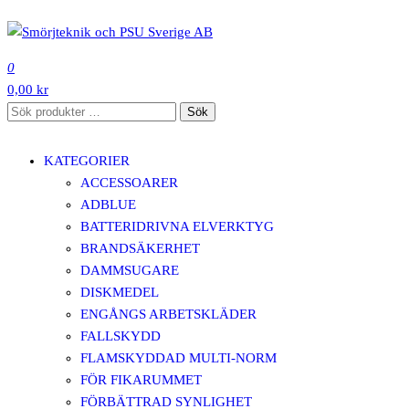
Hoppa
till
SMÖRJTEKNIK OCH PSU SVERIGE AB
innehåll
0
0,00 kr
Sök
Sök
efter:
KATEGORIER
ACCESSOARER
ADBLUE
BATTERIDRIVNA ELVERKTYG
BRANDSÄKERHET
DAMMSUGARE
DISKMEDEL
ENGÅNGS ARBETSKLÄDER
FALLSKYDD
FLAMSKYDDAD MULTI-NORM
FÖR FIKARUMMET
FÖRBÄTTRAD SYNLIGHET