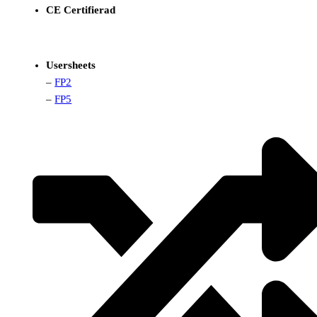
CE Certifierad
Usersheets
–
FP2
–
FP5