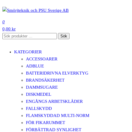
Hoppa
till
SMÖRJTEKNIK OCH PSU SVERIGE AB
innehåll
0
0,00 kr
Sök
Sök
efter:
KATEGORIER
ACCESSOARER
ADBLUE
BATTERIDRIVNA ELVERKTYG
BRANDSÄKERHET
DAMMSUGARE
DISKMEDEL
ENGÅNGS ARBETSKLÄDER
FALLSKYDD
FLAMSKYDDAD MULTI-NORM
FÖR FIKARUMMET
FÖRBÄTTRAD SYNLIGHET