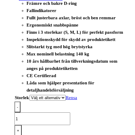
Främre och bakre D-ring
Fallindikatorer
Fullt justerbara axlar, bröst och ben remmar
Ergonomiskt snabbspänne
Finns i 3 storlekar (S, M, L) för perfekt passform
Inspektionsskydd för skydd av produktetikett
Slitstarkt tyg med hög brytstyrka
Max nominell belastning 140 kg
10 års hållbarhet från tillverkningsdatum som
anges på produktetiketten
CE Certifierad
Låda som hjälper presentation för
detaljhandelsförsäljning
Storlek
Rensa
-
FP72
-
Portwest
+