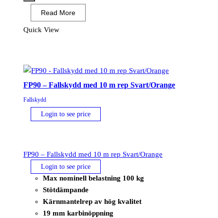
Ultra
Read More
2
Punkts
Quick View
Sele
Svart/Orange
mängd
FP90 – Fallskydd med 10 m rep Svart/Orange
Fallskydd
Login to see price
FP90 – Fallskydd med 10 m rep Svart/Orange
Login to see price
Max nominell belastning 100 kg
Stötdämpande
Kärnmantelrep av hög kvalitet
19 mm karbinöppning