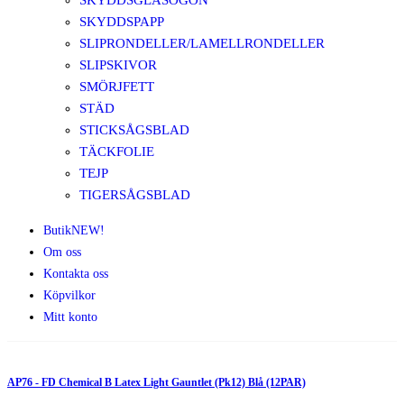
SKYDDSGLASÖGON
SKYDDSPAPP
SLIPRONDELLER/LAMELLRONDELLER
SLIPSKIVOR
SMÖRJFETT
STÄD
STICKSÅGSBLAD
TÄCKFOLIE
TEJP
TIGERSÅGSBLAD
Butik
NEW!
Om oss
Kontakta oss
Köpvilkor
Mitt konto
AP76 - FD Chemical B Latex Light Gauntlet (Pk12) Blå (12PAR)