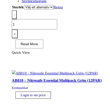
Storleksdiagram
Storlek
Rensa
-
A820
-
Nitrosafe
+
Kemikalie
Read More
Kraghandske
Svart
Quick View
(12PAR)
mängd
AB810 – Nitrosafe Essential Multipack Grön (12PAR)
Kemhandskar
Login to see price