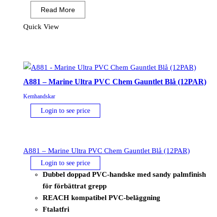
Essential
Read More
Multipack
Grön
Quick View
(12PAR)
mängd
A881 – Marine Ultra PVC Chem Gauntlet Blå (12PAR)
Kemhandskar
Login to see price
A881 – Marine Ultra PVC Chem Gauntlet Blå (12PAR)
Login to see price
Dubbel doppad PVC-handske med sandy palmfinish
för förbättrat grepp
REACH kompatibel PVC-beläggning
Ftalatfri