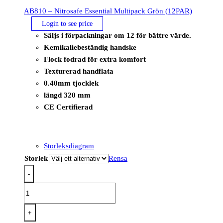
AB810 – Nitrosafe Essential Multipack Grön (12PAR)
Login to see price
Säljs i förpackningar om 12 för bättre värde.
Kemikaliebeständig handske
Flock fodrad för extra komfort
Texturerad handflata
0.40mm tjocklek
längd 320 mm
CE Certifierad
Storleksdiagram
Storlek
Rensa
-
AB810
-
Nitrosafe
+