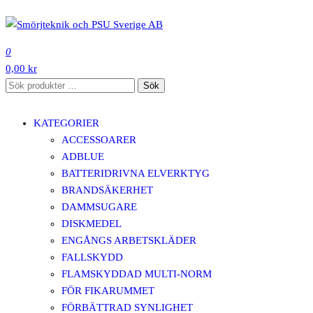
Hoppa
till
SMÖRJTEKNIK OCH PSU SVERIGE AB
innehåll
0
0,00 kr
Sök
Sök
efter:
KATEGORIER
ACCESSOARER
ADBLUE
BATTERIDRIVNA ELVERKTYG
BRANDSÄKERHET
DAMMSUGARE
DISKMEDEL
ENGÅNGS ARBETSKLÄDER
FALLSKYDD
FLAMSKYDDAD MULTI-NORM
FÖR FIKARUMMET
FÖRBÄTTRAD SYNLIGHET