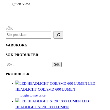
Chem
Quick View
Gauntlet
Blå
(12PAR)
mängd
SÖK
VARUKORG
SÖK PRODUKTER
SÖK
EFTER:
PRODUKTER
LED
HEADLIGHT COB/SMD 600 LUMEN
Login to see price
LED
HEADLIGHT ST20 1000 LUMEN