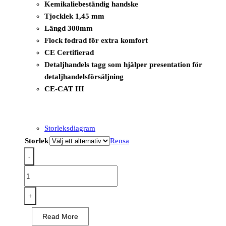
Kemikaliebeständig handske
Tjocklek 1,45 mm
Längd 300mm
Flock fodrad för extra komfort
CE Certifierad
Detaljhandels tagg som hjälper presentation för
detaljhandelsförsäljning
CE-CAT III
Storleksdiagram
Storlek
Rensa
-
A881
-
Marine
+
Ultra
Read More
PVC