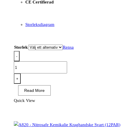
CE Certifierad
Storleksdiagram
Storlek
Rensa
-
A802
-
Heavyweight
+
Latex
Read More
Rubber
Gauntlet
Quick View
Svart
(12PAR)
mängd