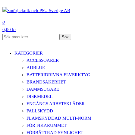
Hoppa
till
SMÖRJTEKNIK OCH PSU SVERIGE AB
innehåll
0
0,00 kr
Sök
Sök
efter:
KATEGORIER
ACCESSOARER
ADBLUE
BATTERIDRIVNA ELVERKTYG
BRANDSÄKERHET
DAMMSUGARE
DISKMEDEL
ENGÅNGS ARBETSKLÄDER
FALLSKYDD
FLAMSKYDDAD MULTI-NORM
FÖR FIKARUMMET
FÖRBÄTTRAD SYNLIGHET