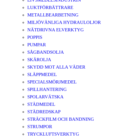
LIVSMEDELSINDUSTRIN
LUKTFÖRBÄTTRARE
METALLBEARBETNING
MILJÖVÄNLIGA HYDRAULOLJOR
NÄTDRIVNA ELVERKTYG
POPPIS
PUMPAR
SÅGBANDSOLJA
SKÄROLJA
SKYDD MOT ALLA VÄDER
SLÄPPMEDEL
SPECIALSMÖRJMEDEL
SPILLHANTERING
SPOLARVÄTSKA
STÄDMEDEL
STÄDREDSKAP
STRÄCKFILM OCH BANDNING
STRUMPOR
TRYCKLUFTSVERKTYG