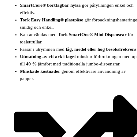
SmartCore® borttagbar hylsa
gör påfyllningen enkel och
effektiv.
Tork Easy Handling® plastpåse
gör förpackningshantering
smidig och enkel.
Kan användas med
Tork SmartOne® Mini Dispensrar
för
toalettrullar.
Passar i utrymmen med
låg, medel eller hög besöksfrekvens
Utmatning av ett ark i taget
minskar förbrukningen med u
till
40 %
jämfört med traditionella jumbo-dispensrar.
Minskade kostnader
genom effektivare användning av
papper.