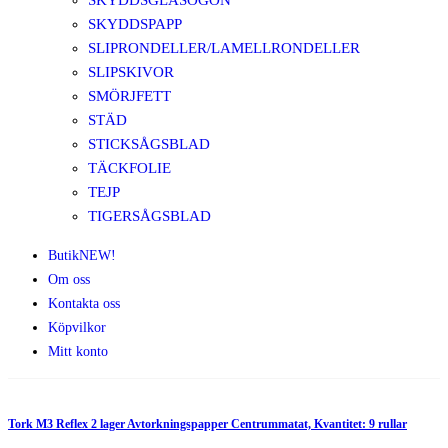
SKYDDSGLASÖGON
SKYDDSPAPP
SLIPRONDELLER/LAMELLRONDELLER
SLIPSKIVOR
SMÖRJFETT
STÄD
STICKSÅGSBLAD
TÄCKFOLIE
TEJP
TIGERSÅGSBLAD
Butik
NEW!
Om oss
Kontakta oss
Köpvilkor
Mitt konto
Tork M3 Reflex 2 lager Avtorkningspapper Centrummatat, Kvantitet: 9 rullar