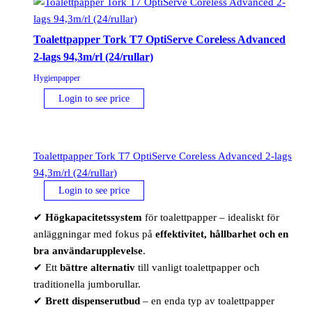
Toalettpapper Tork T7 OptiServe Coreless Advanced
2-lags 94,3m/rl (24/rullar)
Hygienpapper
Login to see price
Toalettpapper Tork T7 OptiServe Coreless Advanced 2-lags
94,3m/rl (24/rullar)
Login to see price
✔
Högkapacitetssystem
för toalettpapper – idealiskt för
anläggningar med fokus på
effektivitet, hållbarhet och en
bra användarupplevelse
.
✔ Ett
bättre alternativ
till vanligt toalettpapper och
traditionella jumborullar.
✔
Brett dispenserutbud
– en enda typ av toalettpapper