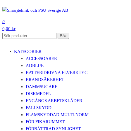
Hoppa
till
SMÖRJTEKNIK OCH PSU SVERIGE AB
innehåll
0
0,00 kr
Sök
Sök
efter:
KATEGORIER
ACCESSOARER
ADBLUE
BATTERIDRIVNA ELVERKTYG
BRANDSÄKERHET
DAMMSUGARE
DISKMEDEL
ENGÅNGS ARBETSKLÄDER
FALLSKYDD
FLAMSKYDDAD MULTI-NORM
FÖR FIKARUMMET
FÖRBÄTTRAD SYNLIGHET