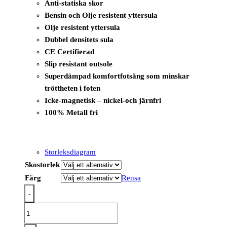
Anti-statiska skor
Bensin och Olje resistent yttersula
Olje resistent yttersula
Dubbel densitets sula
CE Certifierad
Slip resistant outsole
Superdämpad komfortfotsäng som minskar
tröttheten i foten
Icke-magnetisk – nickel-och järnfri
100% Metall fri
Storleksdiagram
Skostorlek
Färg
Rensa
-
FE07
-