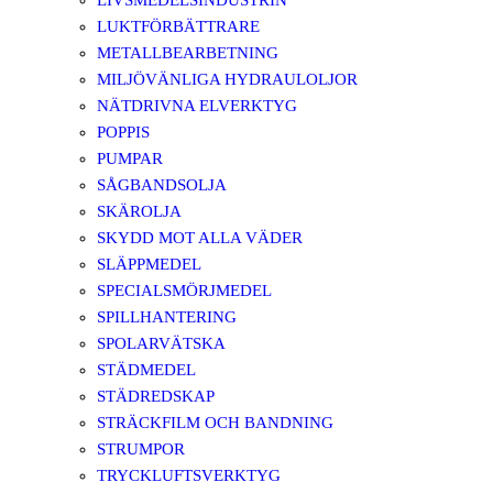
LIVSMEDELSINDUSTRIN
LUKTFÖRBÄTTRARE
METALLBEARBETNING
MILJÖVÄNLIGA HYDRAULOLJOR
NÄTDRIVNA ELVERKTYG
POPPIS
PUMPAR
SÅGBANDSOLJA
SKÄROLJA
SKYDD MOT ALLA VÄDER
SLÄPPMEDEL
SPECIALSMÖRJMEDEL
SPILLHANTERING
SPOLARVÄTSKA
STÄDMEDEL
STÄDREDSKAP
STRÄCKFILM OCH BANDNING
STRUMPOR
TRYCKLUFTSVERKTYG