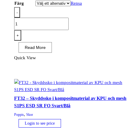
Färg
Rensa
-
FT22
-
Yrkessko
+
O1
Read More
ESD
SR
Quick View
mängd
FT32 – Skyddssko i kompositmaterial av KPU och mesh
S1PS ESD SR FO Svart/Blå
,
Poppis
Skor
Login to see price