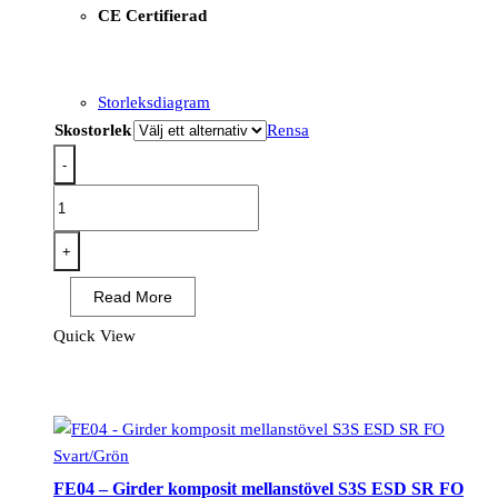
CE Certifierad
Storleksdiagram
Skostorlek
Rensa
-
FT32
-
Skyddssko
+
i
Read More
kompositmaterial
av
Quick View
KPU
och
mesh
S1PS
ESD
FE04 – Girder komposit mellanstövel S3S ESD SR FO
SR