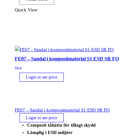
mellanstövel
S3S
Quick View
ESD
SR
FO
Svart/Grön
mängd
FE07 – Sandal i kompositmaterial S1 ESD SR FO
Skor
Login to see price
FE07 – Sandal i kompositmaterial S1 ESD SR FO
Login to see price
Composit tåhätta för tillagt skydd
Lämplig i ESD miljöer