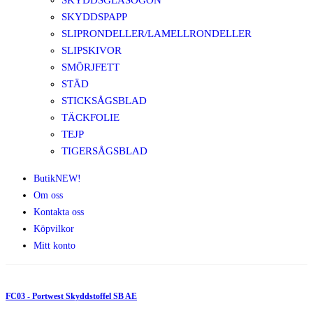
SKYDDSGLASÖGON
SKYDDSPAPP
SLIPRONDELLER/LAMELLRONDELLER
SLIPSKIVOR
SMÖRJFETT
STÄD
STICKSÅGSBLAD
TÄCKFOLIE
TEJP
TIGERSÅGSBLAD
Butik
NEW!
Om oss
Kontakta oss
Köpvilkor
Mitt konto
FC03 - Portwest Skyddstoffel SB AE