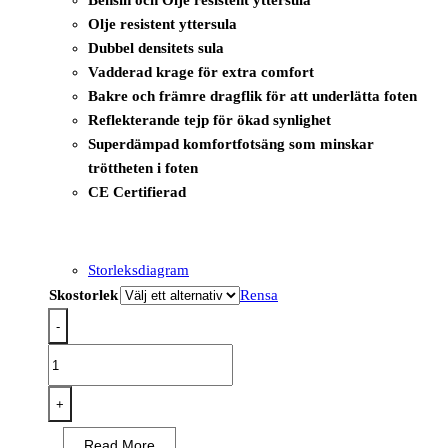
Bensin och Olje resistent yttersula
Olje resistent yttersula
Dubbel densitets sula
Vadderad krage för extra comfort
Bakre och främre dragflik för att underlätta foten
Reflekterande tejp för ökad synlighet
Superdämpad komfortfotsäng som minskar
tröttheten i foten
CE Certifierad
Storleksdiagram
Skostorlek
Rensa
-
FE04
-
Girder
+
komposit
Read More