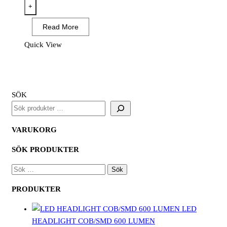
Sandal
+
i
Read More
kompositmaterial
S1
Quick View
ESD
SR
FO
mängd
SÖK
VARUKORG
SÖK PRODUKTER
SÖK
EFTER:
PRODUKTER
LED
HEADLIGHT COB/SMD 600 LUMEN