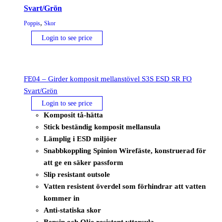
Svart/Grön
FO
Svart/Blå
,
Poppis
Skor
mängd
Login to see price
FE04 – Girder komposit mellanstövel S3S ESD SR FO
Svart/Grön
Login to see price
Komposit tå-hätta
Stick beständig komposit mellansula
Lämplig i ESD miljöer
Snabbkoppling Spinion Wirefäste, konstruerad för
att ge en säker passform
Slip resistant outsole
Vatten resistent överdel som förhindrar att vatten
kommer in
Anti-statiska skor