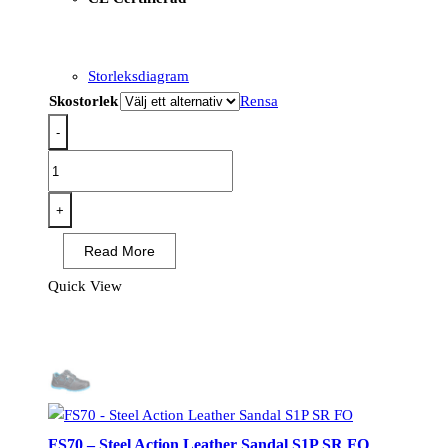
Storleksdiagram
Skostorlek
Rensa
-
FE03
-
Girder
+
komposit
Read More
mellanstövel
S3S
Quick View
ESD
SR
FO
mängd
FS70 – Steel Action Leather Sandal S1P SR FO