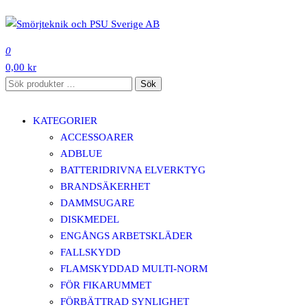
Hoppa
till
SMÖRJTEKNIK OCH PSU SVERIGE AB
innehåll
0
0,00 kr
Sök
Sök
efter:
KATEGORIER
ACCESSOARER
ADBLUE
BATTERIDRIVNA ELVERKTYG
BRANDSÄKERHET
DAMMSUGARE
DISKMEDEL
ENGÅNGS ARBETSKLÄDER
FALLSKYDD
FLAMSKYDDAD MULTI-NORM
FÖR FIKARUMMET
FÖRBÄTTRAD SYNLIGHET