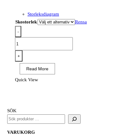
Storleksdiagram
Skostorlek
Rensa
-
FC80
-
Composite
+
Slip
Read More
On
Shoe
Quick View
S3S
SR
FO
Svart
SÖK
mängd
VARUKORG