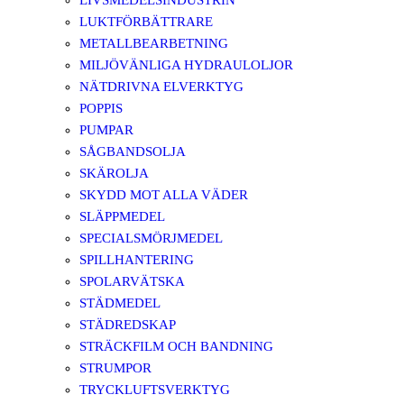
LIVSMEDELSINDUSTRIN
LUKTFÖRBÄTTRARE
METALLBEARBETNING
MILJÖVÄNLIGA HYDRAULOLJOR
NÄTDRIVNA ELVERKTYG
POPPIS
PUMPAR
SÅGBANDSOLJA
SKÄROLJA
SKYDD MOT ALLA VÄDER
SLÄPPMEDEL
SPECIALSMÖRJMEDEL
SPILLHANTERING
SPOLARVÄTSKA
STÄDMEDEL
STÄDREDSKAP
STRÄCKFILM OCH BANDNING
STRUMPOR
TRYCKLUFTSVERKTYG