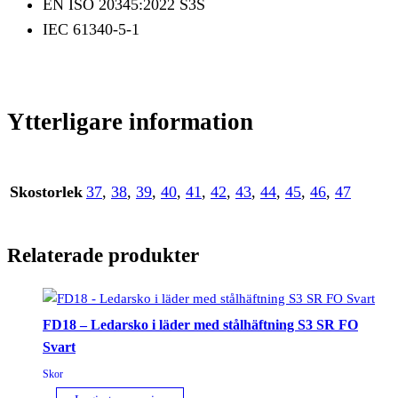
EN ISO 20345:2022 S3S
IEC 61340-5-1
Ytterligare information
Skostorlek
37
,
38
,
39
,
40
,
41
,
42
,
43
,
44
,
45
,
46
,
47
Relaterade produkter
FD18 – Ledarsko i läder med stålhäftning S3 SR FO
Svart
Skor