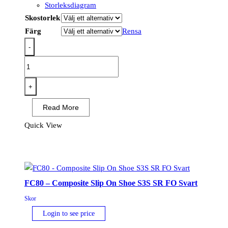
Storleksdiagram
Skostorlek
Färg
Rensa
-
FS70
-
Steel
+
Action
Read More
Leather
Sandal
Quick View
S1P
SR
FO
mängd
FC80 – Composite Slip On Shoe S3S SR FO Svart
Skor
Login to see price