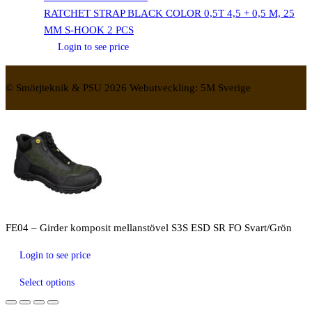
RATCHET STRAP BLACK COLOR 0,5T 4,5 + 0,5 M, 25
MM S-HOOK 2 PCS
Login to see price
© Smörjteknik & PSU 2026 Webutveckling: 5M Sverige
FE04 – Girder komposit mellanstövel S3S ESD SR FO Svart/Grön
Login to see price
Select options