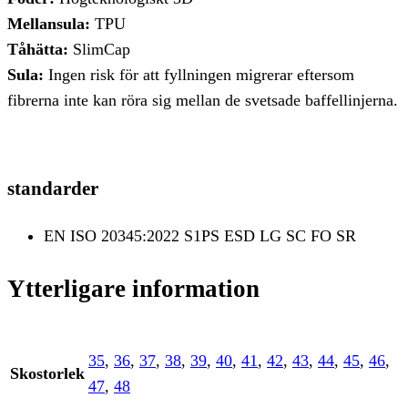
Mellansula:
TPU
Tåhätta:
SlimCap
Sula:
Ingen risk för att fyllningen migrerar eftersom
fibrerna inte kan röra sig mellan de svetsade baffellinjerna.
standarder
EN ISO 20345:2022 S1PS ESD LG SC FO SR
Ytterligare information
35
,
36
,
37
,
38
,
39
,
40
,
41
,
42
,
43
,
44
,
45
,
46
,
Skostorlek
47
,
48