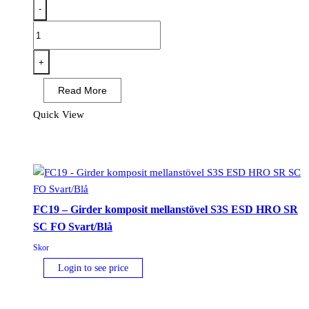
-
FE05
-
Girder
+
komposit
Read More
mellanstövel
S3S
Quick View
ESD
SR
FO
Svart/Grön
mängd
FC19 – Girder komposit mellanstövel S3S ESD HRO SR
SC FO Svart/Blå
Skor
Login to see price