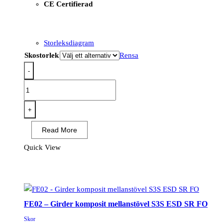
CE Certifierad
Storleksdiagram
Skostorlek
Rensa
-
FC19
-
Girder
+
komposit
Read More
mellanstövel
S3S
Quick View
ESD
HRO
SR
SC
FE02 – Girder komposit mellanstövel S3S ESD SR FO
FO
Svart/Blå
Skor