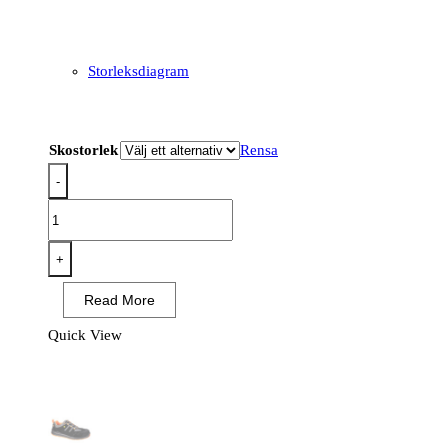
Storleksdiagram
Skostorlek
Rensa
-
FE02
-
Girder
+
komposit
Read More
mellanstövel
S3S
Quick View
ESD
SR
FO
mängd