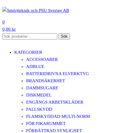
Hoppa
till
SMÖRJTEKNIK OCH PSU SVERIGE AB
innehåll
0
0,00 kr
Sök
Sök
efter:
KATEGORIER
ACCESSOARER
ADBLUE
BATTERIDRIVNA ELVERKTYG
BRANDSÄKERHET
DAMMSUGARE
DISKMEDEL
ENGÅNGS ARBETSKLÄDER
FALLSKYDD
FLAMSKYDDAD MULTI-NORM
FÖR FIKARUMMET
FÖRBÄTTRAD SYNLIGHET