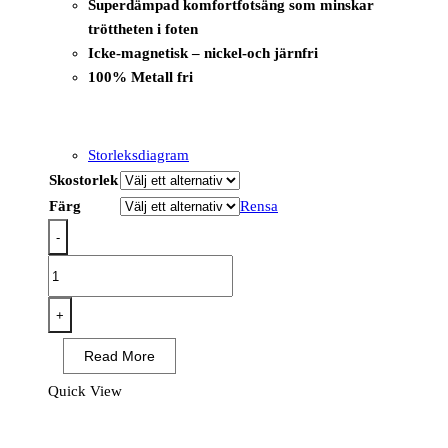
Superdämpad komfortfotsäng som minskar
tröttheten i foten
Icke-magnetisk – nickel-och järnfri
100% Metall fri
Storleksdiagram
Skostorlek
Färg
Rensa
-
FE07
-
Sandal
+
i
Read More
kompositmaterial
S1
Quick View
ESD
SR